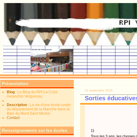
Présentation
21 septembre 2015
Blog
: Le Blog du RPI La Croix
Avranchin Vergoncey
Sorties éducative
Description
: La vie d'une école rurale
du département de la Manche dans la
Baie du Mont Saint Michel
Contact
Madame,M
Renseignements sur les écoles
1)
Tous les 3 ans, les classes 