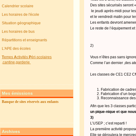
Des sites sécurisés seront «
Calendrier scolaire
le jeudi après-midi pour l
Les horaires de l'école
et le vendredi matin pour 
Les enfants devront amener,
Situation géographique
Le reste de l’équipement et 
Les horaires de bus
Répartitions et enseignants
2)
L'APE des écoles
T
emps
A
ctivités
P
éri-scolaires
Vous n’êtes pas sans ignore
,cantine,garderie
Comme l’an dernier ,des ate
Les classes de CE1 CE2 CM1
Fabrication de cadre
Mes émissions
Fabrication d’un bogo
Reconnaissance des a
Banque de sites réservés aux enfants
Afin que les 3 classes parti
un pique-nique et que nou
3)
L’USEP ; c’est reparti !
La première activité prop
Archives
Elle se déroulera le mercre