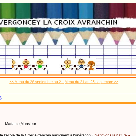
<< Menu du 28 septembre au 2...
Menu du 21 au 25 septembre >>
s
onsieur
de l’école de la Croix Avranchin participent à l’opération «
Nettoyons la nature ».