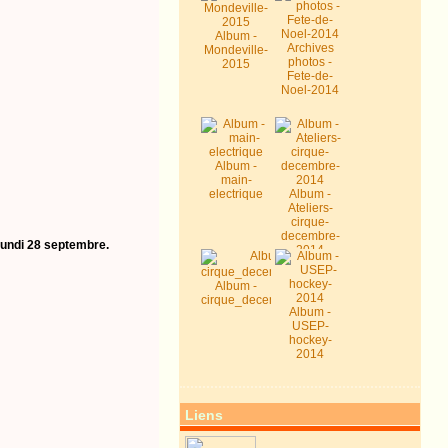
Album -
Archives
Mondeville-
photos -
2015
Fete-de-
Noel-2014
Album -
main-
electrique
Album -
Ateliers-
cirque-
decembre-
 lundi 28 septembre.
2014
Album -
cirque_decembre2014
Album -
USEP-
hockey-
2014
Liens