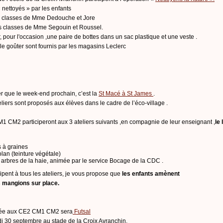
 nettoyés » par les enfants
es classes de Mme Dedouche et Jore
les classes de Mme Segouin et Roussel.
 pour l'occasion ,une paire de bottes dans un sac plastique et une veste .
le goûter sont fournis par les magasins Leclerc
r que le week-end prochain, c’est la
St Macé à St James
.
liers sont proposés aux élèves dans le cadre de l’éco-village .
 CM2 participeront aux 3 ateliers suivants ,en compagnie de leur enseignant ,
le
s à graines
lan (teinture végétale)
rbres de la haie, animée par le service Bocage de la CDC .
cipent à tous les ateliers, je vous propose que
les enfants amènent
s mangions sur place.
osée aux CE2 CM1 CM2 sera
Futsal
di 30 septembre au stade de la Croix Avranchin.