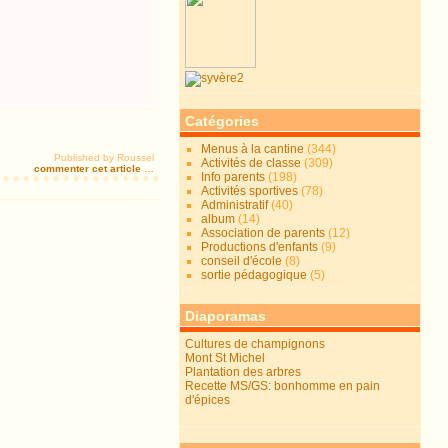
Catégories
Menus à la cantine
(344)
Published by Roussel
Activités de classe
(309)
commenter cet article
…
Info parents
(198)
Activités sportives
(78)
Administratif
(40)
album
(14)
Association de parents
(12)
Productions d'enfants
(9)
conseil d'école
(8)
sortie pédagogique
(5)
Diaporamas
Cultures de champignons
Mont St Michel
Plantation des arbres
Recette MS/GS: bonhomme en pain
d'épices