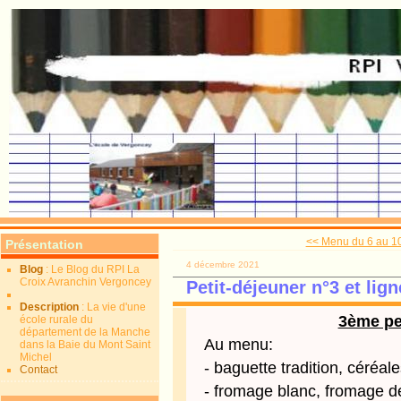
<< Menu du 6 au 
Présentation
4 décembre 2021
Blog
: Le Blog du RPI La
Croix Avranchin Vergoncey
Petit-déjeuner n°3 et li
Description
: La vie d'une
3ème pet
école rurale du
département de la Manche
Au menu:
dans la Baie du Mont Saint
Michel
- baguette tradition, céréal
Contact
- fromage blanc, fromage de