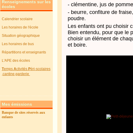
Renseignements sur les
- clémentine, jus de pomm
écoles
- beurre, confiture de fraise
poudre.
Calendrier scolaire
Les enfants ont pu choisir c
Les horaires de l'école
Bien entendu, pour que le pe
Situation géographique
choisir un élément de chaque 
Les horaires de bus
et boire.
Répartitions et enseignants
L'APE des écoles
T
emps
A
ctivités
P
éri-scolaires
,cantine,garderie
Mes émissions
Banque de sites réservés aux
enfants