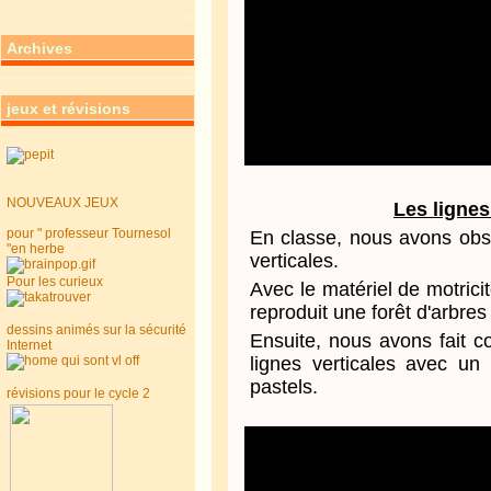
Archives
jeux et révisions
NOUVEAUX JEUX
Les lignes
pour " professeur Tournesol
En classe, nous avons obs
"en herbe
verticales.
Pour les curieux
Avec le matériel de motrici
reproduit une forêt d'arbres
dessins animés sur la sécurité
Ensuite, nous avons fait c
Internet
lignes verticales avec un
pastels.
révisions pour le cycle 2