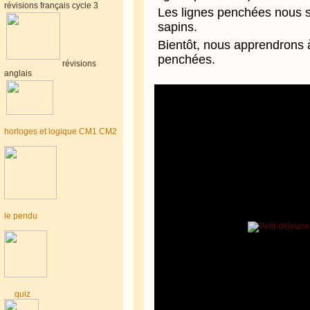
révisions français cycle 3
Les lignes penchées nous s
sapins.
Bientôt, nous apprendrons à 
penchées.
révisions
anglais
horloges et logique CM1 CM2
le pendu
quiz