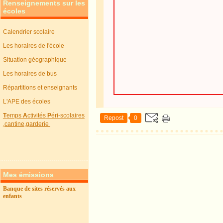
Renseignements sur les
écoles
Calendrier scolaire
Les horaires de l'école
Situation géographique
Les horaires de bus
Répartitions et enseignants
L'APE des écoles
T
emps
A
ctivités
P
éri-scolaires
Repost
0
,cantine,garderie
Mes émissions
Banque de sites réservés aux
enfants