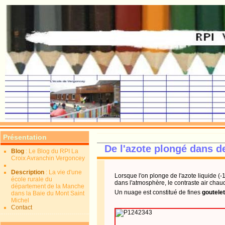
Présentation
De l'azote plongé dans d
Blog
: Le Blog du RPI La
Croix Avranchin Vergoncey
Description
: La vie d'une
Lorsque l'on plonge de l'azote liquide (
école rurale du
dans l'atmosphère, le contraste air chau
département de la Manche
Un nuage est constitué de fines
goutele
dans la Baie du Mont Saint
Michel
Contact