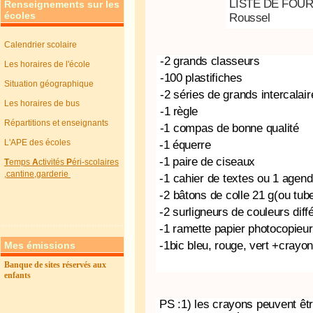
LISTE DE FOUR
Renseignements sur les
écoles
Roussel
Calendrier scolaire
-2 grands classeurs
Les horaires de l'école
-100 plastifiches
Situation géographique
-2 séries de grands intercalai
Les horaires de bus
-1 règle
Répartitions et enseignants
-1 compas de bonne qualité
L'APE des écoles
-1 équerre
-1 paire de ciseaux
T
emps
A
ctivités
P
éri-scolaires
,cantine,garderie
-1 cahier de textes ou 1 agen
-2 bâtons de colle 21 g(ou tub
-2 surligneurs de couleurs diff
-1 ramette papier photocopieu
-1bic bleu, rouge, vert +crayon
Mes émissions
Banque de sites réservés aux
enfants
PS :1) les crayons peuvent êtr