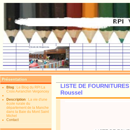
Présentation
LISTE DE FOURNITURES
Blog
: Le Blog du RPI La
Croix Avranchin Vergoncey
Roussel
Description
: La vie d'une
école rurale du
département de la Manche
dans la Baie du Mont Saint
Michel
Contact