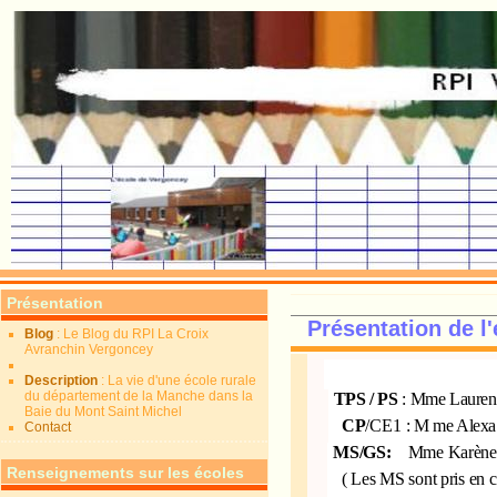
Présentation
Présentation de l'
Blog
: Le Blog du RPI La Croix
Avranchin Vergoncey
Description
: La vie d'une école rurale
du département de la Manche dans la
TPS / PS
: Mme Lauren
Baie du Mont Saint Michel
CP
/CE1
: M me Alexa
Contact
MS/GS:
Mme Karène 
Renseignements sur les écoles
( Les MS sont pris en c