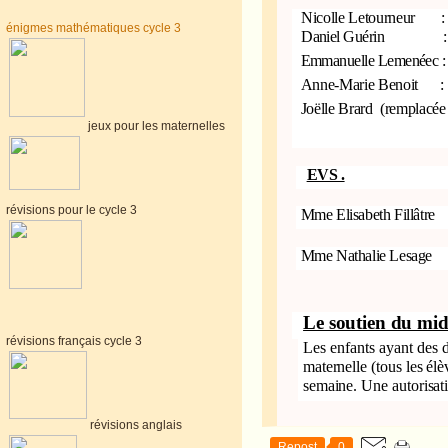
Nicolle Letourneur
:
énigmes mathématiques cycle 3
Daniel Guérin
:
Emmanuelle Lemenéec :
Anne-Marie Benoit
:
Joëlle Brard
(remplacée 
jeux pour les maternelles
EVS .
révisions pour le cycle 3
Mme Elisabeth Fillâtre
Mme Nathalie Lesage
Le soutien du mid
révisions français cycle 3
Les enfants ayant des di
maternelle (tous les él
semaine. Une autorisati
révisions anglais
Repost
0