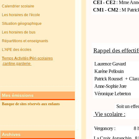
CEI - CE2
: Mme Anne
Calendrier scolaire
CM1 - CM2
: M Patri
Les horaires de l'école
Situation géographique
Les horaires de bus
Répartitions et enseignants
Rappel des effectif
L'APE des écoles
T
emps
A
ctivités
P
éri-scolaires
Laurence Gavard
,cantine,garderie
Karène Pellouin
Patrick Roussel
+ Cla
Anne-Sophie Jore
Véronique Lebreton
Mes émissions
Banque de sites réservés aux enfants
Soit un effec
Vie scolaire :
Vergoncey :
8 
Archives
La Croix Avranchin
8 