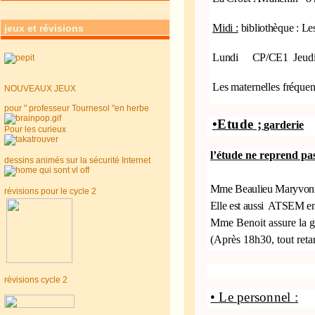
Midi :
bibliothèque : Le
jeux et révisions
Lundi
CP/CE1
Jeu
Les maternelles fréquent
NOUVEAUX JEUX
pour " professeur Tournesol "en herbe
•
Etude
;
garderie
Pour les curieux
l’étude ne reprend pas
dessins animés sur la sécurité Internet
Mme Beaulieu Maryvonne 
révisions pour le cycle 2
Elle est aussi ATSEM en
Mme Benoit assure la g
(Après 18h30, tout reta
révisions cycle 2
•
Le personnel :