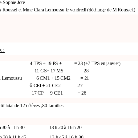
-Sophie Jore
ck Roussel et Mme Clara Lemoussu le vendredi (décharge de M Roussel.)
s :
4 TPS + 19 PS + = 23 (+7 TPS en janvier)
11 GS+ 17 MS
= 28
ra Lemoussu
6 CM1 + 15 CM2
= 21
= 27
6
CEI + 21 CE2
17 CP
+9 CE1
= 26
tif total de 125 élèves
,80 familles
h 30
à
11 h 30
13 h 20
à
16 h 20
h 30
à
11 h 45
13 h 45
à
16 h 30