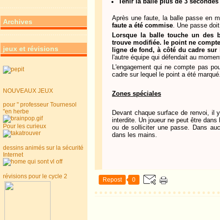
Tenir la balle plus de 3 seconde
Après une faute, la balle passe en ma
Archives
faute a été commise
. Une passe doit 
Lorsque la balle touche un des bo
trouve modifiée. le point ne compte p
jeux et révisions
ligne de fond, à côté du cadre sur 
l'autre équipe qui défendait au moment 
L'engagement qui ne compte pas pour 
cadre sur lequel le point a été marqué.
NOUVEAUX JEUX
Zones spéciales
pour " professeur Tournesol
"en herbe
Devant chaque surface de renvoi, il 
interdite. Un joueur ne peut être dans l
Pour les curieux
ou de solliciter une passe. Dans aucu
dans les mains.
dessins animés sur la sécurité
Internet
révisions pour le cycle 2
Repost
0