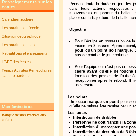
Renseignements sur les
Pendant toute la durée du jeu, les j
écoles
dans leurs actions respectives : 
mouvements du porteur du ballon e
placer sur la trajectoire de la balle ap
Calendrier scolaire
Les horaires de l'école
Objectifs
Situation géographique
Pour l'équipe en possession de la 
Les horaires de bus
maximum 3 passes. Après rebond
pour qu'un point soit marqué.
Répartitions et enseignants
pas de point et le jeu continue.
L'APE des écoles
Pour l'équipe qui n'est pas en poss
T
emps
A
ctivités
P
éri-scolaires
cadre avant qu'elle ne touche l
,cantine,garderie
fonction des passes de l'autre éq
réceptionner après le rebond. Il n
l'adversaire.
Les points
Un joueur
marque un point
pour son 
qu'elle ne puisse être reprise par un a
Mes émissions
Les fautes
Banque de sites réservés aux
Interdiction de dribbler
enfants
Personne ne doit franchir la zone
Interdiction d’intercepter une pas
Interdiction de tirer plus de 3 f