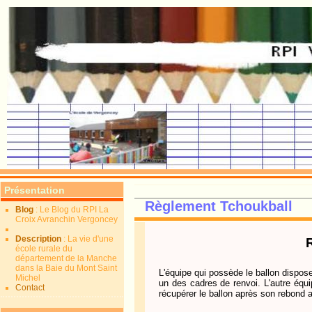
Présentation
Règlement Tchoukball
Blog
: Le Blog du RPI La
Croix Avranchin Vergoncey
Description
: La vie d'une
école rurale du
département de la Manche
dans la Baie du Mont Saint
L'équipe qui possède le ballon dispos
Michel
un des cadres de renvoi. L'autre éq
Contact
récupérer le ballon après son rebond a