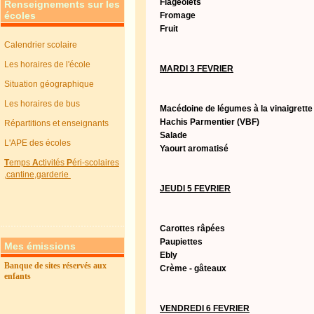
Flageolets
Renseignements sur les
écoles
Fromage
Fruit
Calendrier scolaire
Les horaires de l'école
MARDI 3 FEVRIER
Situation géographique
Les horaires de bus
Macédoine de légumes à la vinaigrette
Hachis Parmentier (VBF)
Répartitions et enseignants
Salade
L'APE des écoles
Yaourt aromatisé
T
emps
A
ctivités
P
éri-scolaires
,cantine,garderie
JEUDI 5 FEVRIER
Carottes râpées
Paupiettes
Mes émissions
Ebly
Banque de sites réservés aux
Crème - gâteaux
enfants
VENDREDI 6 FEVRIER