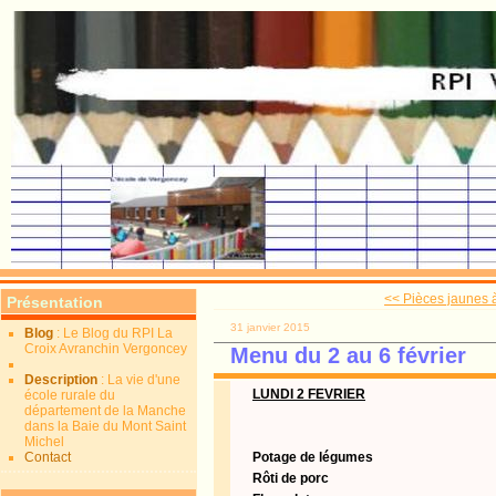
<< Pièces jaunes à
Présentation
31 janvier 2015
Blog
: Le Blog du RPI La
Croix Avranchin Vergoncey
Menu du 2 au 6 février
Description
: La vie d'une
LUNDI 2 FEVRIER
école rurale du
département de la Manche
dans la Baie du Mont Saint
Michel
Contact
Potage de légumes
Rôti de porc