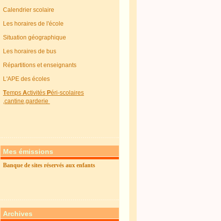
Calendrier scolaire
Les horaires de l'école
Situation géographique
Les horaires de bus
Répartitions et enseignants
L'APE des écoles
T
emps
A
ctivités
P
éri-scolaires
,cantine,garderie
Mes émissions
Banque de sites réservés aux enfants
Archives