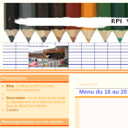
Présentation
13 mars 2015
Blog
: Le Blog du RPI La Croix
Avranchin Vergoncey
Menu du 16 au 20
Description
: La vie d'une école rurale
du département de la Manche dans la
Baie du Mont Saint Michel
Contact
Renseignements sur les écoles