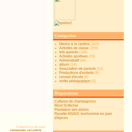
Catégories
Menus à la cantine
(344)
Activités de classe
(309)
Info parents
(198)
Activités sportives
(78)
Administratif
(40)
album
(14)
Association de parents
(12)
Productions d'enfants
(9)
conseil d'école
(8)
sortie pédagogique
(5)
Diaporamas
Cultures de champignons
Mont St Michel
Plantation des arbres
Recette MS/GS: bonhomme en pain
d'épices
Published by Roussel
commenter cet article
…