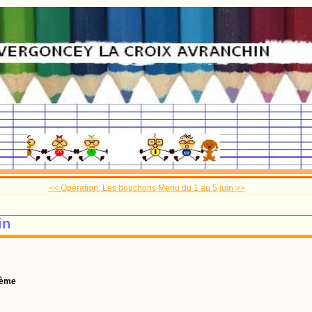
<< Opération: Les bouchons
Menu du 1 au 5 juin >>
in
rème