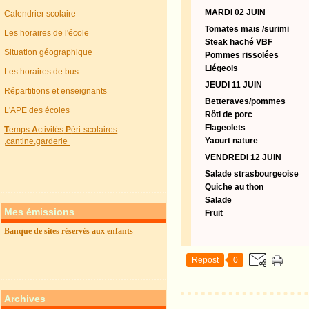
MARDI 02 JUIN
Calendrier scolaire
Tomates maïs /surimi
Les horaires de l'école
Steak haché VBF
Situation géographique
Pommes rissolées
Liégeois
Les horaires de bus
JEUDI 11 JUIN
Répartitions et enseignants
Betteraves/pommes
L'APE des écoles
Rôti de porc
Flageolets
T
emps
A
ctivités
P
éri-scolaires
Yaourt nature
,cantine,garderie
VENDREDI 12 JUIN
Salade strasbourgeoise
Quiche au thon
Salade
Mes émissions
Fruit
Banque de sites réservés aux enfants
Repost
0
Archives