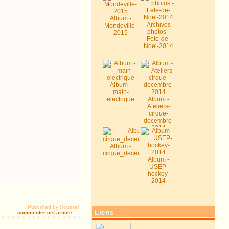
Album -
Archives
Mondeville-
photos -
2015
Fete-de-
Noel-2014
Album -
main-
electrique
Album -
Ateliers-
cirque-
decembre-
2014
Album -
cirque_decembre2014
Album -
USEP-
hockey-
2014
Published by Roussel
Liens
commenter cet article
…