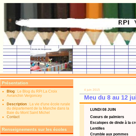
Présentation
4 juin 2015
Blog
: Le Blog du RPI La Croix
Avranchin Vergoncey
Meu du 8 au 12 ju
Description
: La vie d'une école rurale
du département de la Manche dans la
LUNDI 08 JUIN
Baie du Mont Saint Michel
Contact
Coeurs de palmiers
Escalopes de dinde à la c
Lentilles
Renseignements sur les écoles
Crumble aux pommes