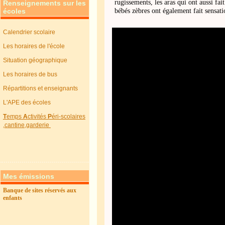
rugissements, les aras qui ont aussi fai
Renseignements sur les
écoles
bébés zèbres ont également fait sensati
Calendrier scolaire
Les horaires de l'école
Situation géographique
Les horaires de bus
Répartitions et enseignants
L'APE des écoles
T
emps
A
ctivités
P
éri-scolaires
,cantine,garderie
Mes émissions
Banque de sites réservés aux
enfants