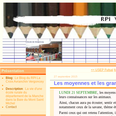
<< USEP Futsal
M
Présentation
27 septembre 2015
Blog
: Le Blog du RPI La
Croix Avranchin Vergoncey
Les moyennes et les gra
Description
: La vie d'une
école rurale du
LUNDI 21 SEPTEMBRE
, les moyens 
département de la Manche
leurs connaissances sur les animaux.
dans la Baie du Mont Saint
Ainsi, chacun aura pu écouter, sentir 
Michel
Contact
notamment ceux de la savane, thème ét
Parmi ceux qui ont retenu l'attention, il