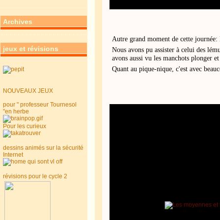
Archives
Autre grand moment de cette journée: l
jeux et révisions
Nous avons pu assister à celui des lému
avons aussi vu les manchots plonger et
Quant au pique-nique, c'est avec beauc
NOUVEAUX JEUX
pour " professeur Tournesol
"en herbe
Pour les curieux
dessins animés sur la sécurité
Internet
révisions pour le cycle 2