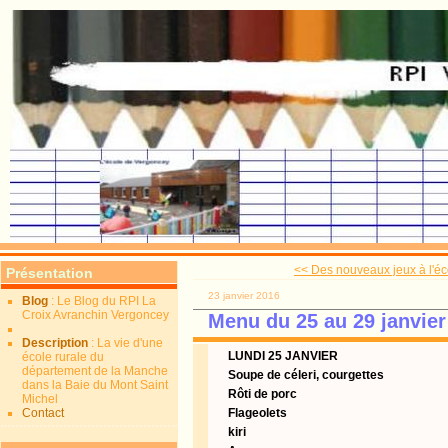
<< Des nouveaux jeux à l'éc
Présentation
23 janvier 2016
Blog
: Le Blog du RPI La
Croix Avranchin Vergoncey
Menu du 25 au 29 janvier
Description
: La vie d'une
LUNDI 25 JANVIER
école rurale du
département de la Manche
Soupe de céleri, courgettes
dans la Baie du Mont Saint
Rôti de porc
Michel
Contact
Flageolets
kiri