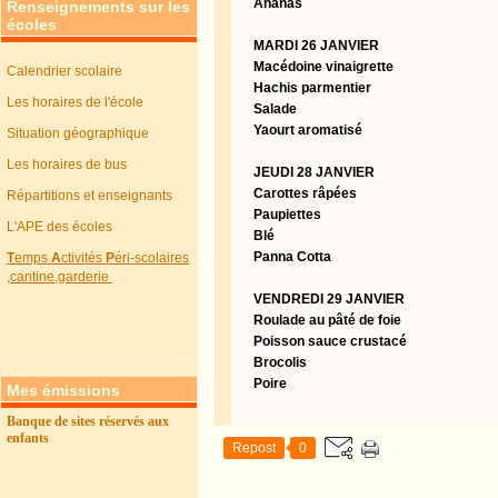
Ananas
Renseignements sur les
écoles
MARDI 26 JANVIER
Macédoine vinaigrette
Calendrier scolaire
Hachis parmentier
Les horaires de l'école
Salade
Yaourt aromatisé
Situation géographique
Les horaires de bus
JEUDI 28 JANVIER
Carottes râpées
Répartitions et enseignants
Paupiettes
L'APE des écoles
Blé
Panna Cotta
T
emps
A
ctivités
P
éri-scolaires
,cantine,garderie
VENDREDI 29 JANVIER
Roulade au pâté de foie
Poisson sauce crustacé
Brocolis
Poire
Mes émissions
Banque de sites réservés aux
enfants
Repost
0