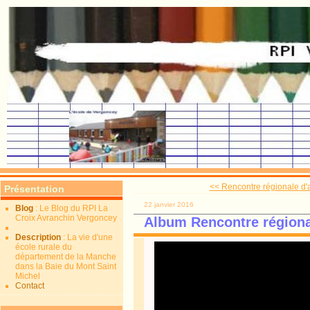
<< Rencontre régionale d'a
Présentation
22 janvier 2016
Blog
: Le Blog du RPI La
Croix Avranchin Vergoncey
Album Rencontre régiona
Description
: La vie d'une
école rurale du
département de la Manche
dans la Baie du Mont Saint
Michel
Contact