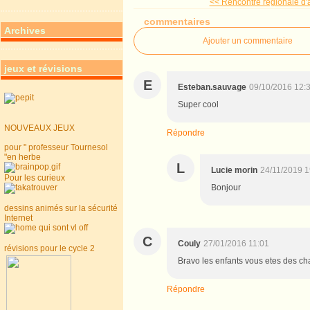
<< Rencontre régionale d'a
commentaires
Archives
Ajouter un commentaire
jeux et révisions
E
Esteban.sauvage
09/10/2016 12:
Super cool
NOUVEAUX JEUX
Répondre
pour " professeur Tournesol
"en herbe
L
Lucie morin
24/11/2019 1
Pour les curieux
Bonjour
dessins animés sur la sécurité
Internet
C
Couly
27/01/2016 11:01
révisions pour le cycle 2
Bravo les enfants vous etes des c
Répondre