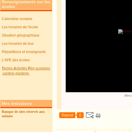
Renseignements sur les
écoles
Calendrier scolaire
Les horaires de l'école
Situation géographique
Les horaires de bus
Répartitions et enseignants
L'APE des écoles
T
emps
A
ctivités
P
éri-scolaires
,cantine,garderie
Mercr
Mes émissions
Banque de sites réservés aux
Repost
0
enfants