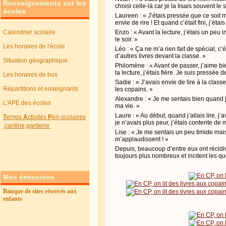
Renseignements sur les
choisi celle-là car je la lisais souvent le
écoles
Laureen : « J’étais pressée que ce soit 
envie de rire ! Et quand c’était fini, j’éta
Calendrier scolaire
Enzo : « Avant la lecture, j’étais un peu 
le soir. »
Les horaires de l'école
Léo : « Ça ne m’a rien fait de spécial, c’
d’autres livres devant la classe. »
Situation géographique
Philomène : « Avant de passer, j’aime b
la lecture, j’étais fière. Je suis pressée d
Les horaires de bus
Sadie : « J’avais envie de lire à la class
Répartitions et enseignants
les copains. »
Alexandre : « Je me sentais bien quand j’ai
L'APE des écoles
ma vie. »
Laure : « Au début, quand j’allais lire, j’
T
emps
A
ctivités
P
éri-scolaires
je n’avais plus peur, j’étais contente de m
,cantine,garderie
Lise : « Je me sentais un peu timide mais
m’applaudissent ! »
Depuis, beaucoup d’entre eux ont récidiv
toujours plus nombreux et incitent les q
Mes émissions
Banque de sites réservés aux
enfants