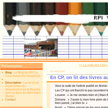
<< La visite des CM2 
Présentation
26 avril 2016
Blog
: Le Blog du RPI La
Croix Avranchin Vergoncey
En CP, on lit des livres a
Description
: La vie d'une
Voici la suite de l'article publié en février.
école rurale du
département de la Manche
Les CP qui ont franchi le pas racontent 
dans la Baie du Mont Saint
Louane : « Je me sentais bien et j’étais f
Michel
Contact
Doriane : « J’avais lu mon livre plein de 
bien passé, j’ai bien lu. »
Noah : « J’étais pressé de lire mon histoir