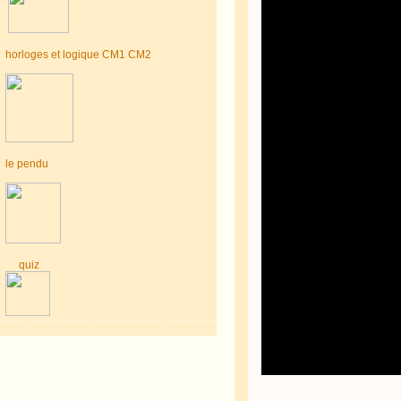
horloges et logique CM1 CM2
le pendu
quiz