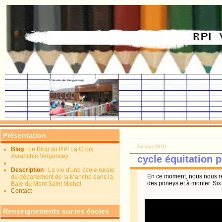
Présentation
14 mai 2016
Blog
: Le Blog du RPI La Croix
Avranchin Vergoncey
cycle équitation 
Description
: La vie d'une école rurale
En ce moment, nous nous re
du département de la Manche dans la
des poneys et à monter. Six 
Baie du Mont Saint Michel
Contact
Renseignements sur les écoles