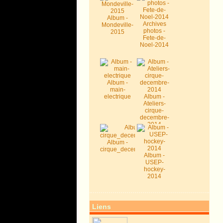
Album -
Archives
Mondeville-
photos -
2015
Fete-de-
Noel-2014
Album -
main-
electrique
Album -
Ateliers-
cirque-
decembre-
2014
Album -
cirque_decembre2014
Album -
USEP-
hockey-
2014
Liens