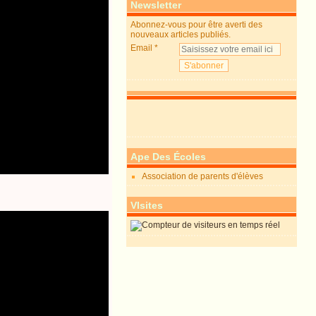
Newsletter
Abonnez-vous pour être averti des
nouveaux articles publiés.
Email
Ape Des Écoles
Association de parents d'élèves
VIsites