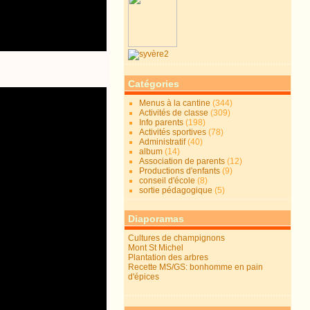
Catégories
Menus à la cantine
(344)
Activités de classe
(309)
Info parents
(198)
Activités sportives
(78)
Administratif
(40)
album
(14)
Association de parents
(12)
Productions d'enfants
(9)
conseil d'école
(8)
sortie pédagogique
(5)
Diaporamas
Cultures de champignons
Mont St Michel
Plantation des arbres
Recette MS/GS: bonhomme en pain
d'épices