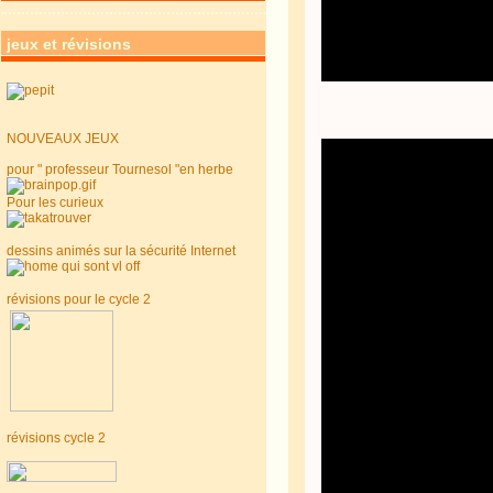
jeux et révisions
NOUVEAUX JEUX
pour " professeur Tournesol "en herbe
Pour les curieux
dessins animés sur la sécurité Internet
révisions pour le cycle 2
révisions cycle 2