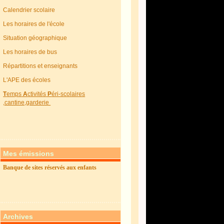
Calendrier scolaire
Les horaires de l'école
Situation géographique
Les horaires de bus
Répartitions et enseignants
L'APE des écoles
T
emps
A
ctivités
P
éri-scolaires
,cantine,garderie
Mes émissions
Banque de sites réservés aux enfants
Archives