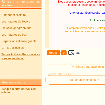
Renseignements sur les
Nous vous proposons cette année, outr
écoles
jeux pour les enfants : pêche
Une restauration galette -s
Calendrier scolaire
Tout cela e
Les horaires de l'école
Situation géographique
Comptant vivement sur votre pr
(Les recettes de la soirée servir
Les horaires de bus
Répartitions et enseignants
L'APE des écoles
Repost
0
T
emps
A
ctivités
P
éri-scolaires
,cantine,garderie
<< Sortie à l'abbaye de la 
commentaires
Ajouter un commentaire
Mes émissions
Banque de sites réservés aux
enfants