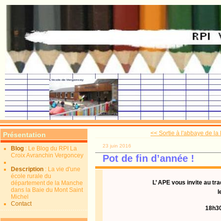
<< Sortie à l'abbaye de la 
Présentation
23 juin 2016
Blog
: Le Blog du RPI La
Croix Avranchin Vergoncey
Pot de fin d’année !
Description
: La vie d'une
école rurale du
L’ APE vous invite au tra
département de la Manche
dans la Baie du Mont Saint
l
Michel
Contact
18h30