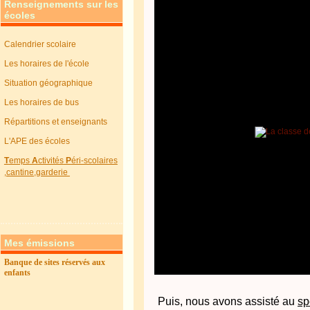
Renseignements sur les
écoles
Calendrier scolaire
Les horaires de l'école
Situation géographique
Les horaires de bus
Répartitions et enseignants
L'APE des écoles
T
emps
A
ctivités
P
éri-scolaires
,cantine,garderie
Mes émissions
Banque de sites réservés aux
enfants
Puis, nous avons assisté au
sp