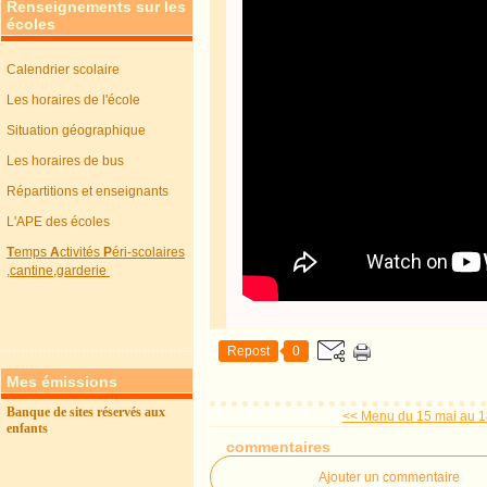
Renseignements sur les
écoles
Calendrier scolaire
Les horaires de l'école
Situation géographique
Les horaires de bus
Répartitions et enseignants
L'APE des écoles
T
emps
A
ctivités
P
éri-scolaires
,cantine,garderie
Repost
0
Mes émissions
Banque de sites réservés aux
<< Menu du 15 mai au 1
enfants
commentaires
Ajouter un commentaire