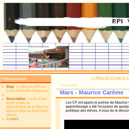
<< Menu du 15 mai au 1
Présentation
13 mai 2018
Blog
: Le Blog du RPI La
Croix Avranchin Vergoncey
Mars - Maurice Carême
Description
: La vie d'une
Les CP ont appris le poème de Maurice C
école rurale du
apprentissage a été l'occasion de quelqu
département de la Manche
poétique des élèves. A vous de le découvr
dans la Baie du Mont Saint
Michel
Contact