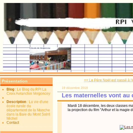
<< Le Père Noël est passé à l'écol
Présentation
19 décembre 2018
Blog
: Le Blog du RPI La
Croix Avranchin Vergoncey
Les maternelles vont au
Description
: La vie d'une
Mardi 18 décembre, les deux classes mate
école rurale du
la projection du film "Arthur et la magie 
département de la Manche
dans la Baie du Mont Saint
Michel
Contact