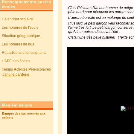
Renseignements sur les
écoles
C'est l'histoire d'un bonhomme de neige (
pôle nord pour découvrir les aurores bor
L'aurore boréale est un mélange de couleu
Calendrier scolaire
Plus tard, le petit garçon veut raconter
Les horaires de l'école
l'aime très fort. Le petit garçon conser
qu'Arthur puisse découvrir l'été .
Situation géographique
C'était une très belle histoire! (Texte éc
Les horaires de bus
Répartitions et enseignants
L'APE des écoles
T
emps
A
ctivités
P
éri-scolaires
,cantine,garderie
Mes émissions
Banque de sites réservés aux
enfants