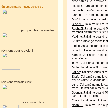
aimé parce que je trouve que
Louise G.:
J'ai aimé rien, j
énigmes mathématiques cycle 3
Louise R.:
Je n'ai pas aimé l
Blanche
: J'ai aimé quand le
Je n'ai pas aimé le canard.
Jade M. :
J'ai aimé le film J
Raphaël
: J'ai aimé quand P
jeux pour les maternelles
marchait bizarrement et enfi
Maxime
: J'ai aimé quand le
Le film était angoissant, trist
Eloïse
: J'ai aimé quand le 
Jade L.
: J'ai aimé quand le 
révisions pour le cycle 3
Samuel
: Je n'ai pas aimé l
avec Pierre.
Tahys
: J'ai bien aimé quand
Jodie
: J'ai aimé le film, qu
Satine
: J'ai aimé tout le fil
Enaïd
: J'ai aimé quand le ch
n'ai pas aimé le visage de 
révisions français cycle 3
Luna
: J'ai aimé quand le ca
mare. Je n'ai pas aimé vu qu
Quentin
: J'ai aimé quand P
dans l'oreille du chat.
Clara
: J'ai aimé tout le film
révisions anglais
Noah L. :
J'ai aimé. Je n'ai 