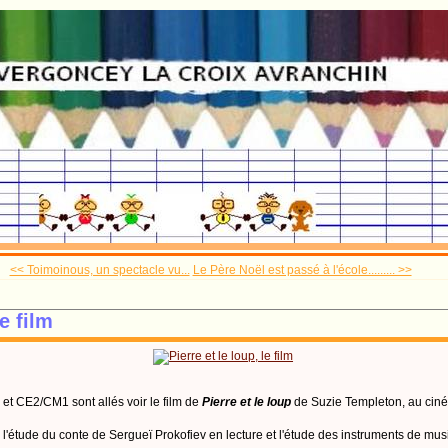
<< Toimoinous, un spectacle vu...
Le Père Noël est passé à l'école......... >>
le film
et CE2/CM1 sont allés voir le film de
Pierre et le loup
de Suzie Templeton, au ciné
 l'étude du conte de Sergueï Prokofiev en lecture et l'étude des instruments de musi