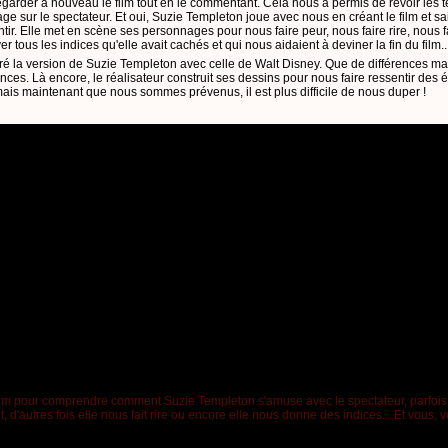
garder à nouveau le film tout en le commentant. Cela nous a permis de revoir les t
mage sur le spectateur. Et oui, Suzie Templeton joue avec nous en créant le film et sa
ir. Elle met en scène ses personnages pour nous faire peur, nous faire rire, nous fa
er tous les indices qu'elle avait cachés et qui nous aidaient à deviner la fin du film..
é la version de Suzie Templeton avec celle de Walt Disney. Que de différences ma
ces. Là encore, le réalisateur construit ses dessins pour nous faire ressentir des 
is maintenant que nous sommes prévenus, il est plus difficile de nous duper !