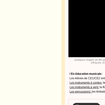
Quelques images du film po
effrayant, d
/ En éducation musicale:
Les élèves de CE1/CE2 ont t
Les instruments à cordes:
le
Les instruments à vent:
la fl
Les percussions:
les timbal