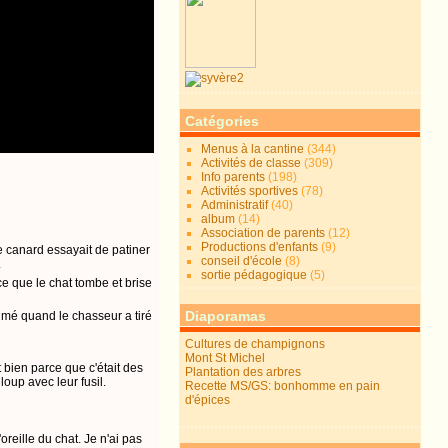
Catégories
Menus à la cantine
(344)
Activités de classe
(309)
Info parents
(198)
Activités sportives
(78)
Administratif
(40)
album
(14)
Association de parents
(12)
Productions d'enfants
(9)
le canard essayait de patiner
conseil d'école
(8)
.
sortie pédagogique
(5)
rce que le chat tombe et brise
Diaporamas
 aimé quand le chasseur a tiré
Cultures de champignons
Mont St Michel
t bien parce que c'était des
Plantation des arbres
loup avec leur fusil.
Recette MS/GS: bonhomme en pain
d'épices
oreille du chat. Je n'ai pas