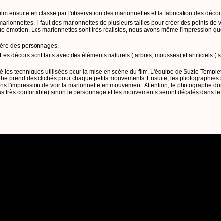
ilm ensuite en classe par l'observation des marionnettes et la fabrication des décor
ionnettes. Il faut des marionnettes de plusieurs tailles pour créer des points de vue
e émotion. Les marionnettes sont très réalistes, nous avons même l'impression qu
ctère des personnages.
es décors sont faits avec des éléments naturels ( arbres, mousses) et artificiels ( s
 les techniques utilisées pour la mise en scène du film. L'équipe de Suzie Templet
phe prend des clichés pour chaque petits mouvements. Ensuite, les photographies 
ons l'impression de voir la marionnette en mouvement. Attention, le photographe doi
as très confortable) sinon le personnage et les mouvements seront décalés dans le 