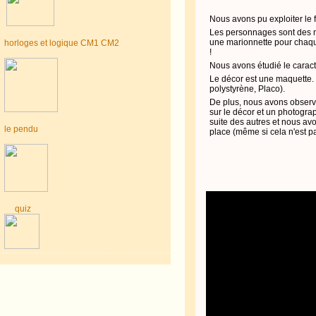
Nous avons pu exploiter le f
Les personnages sont des mar
une marionnette pour chaqu
horloges et logique CM1 CM2
!
Nous avons étudié le cara
Le décor est une maquette. L
polystyrène, Placo).
De plus, nous avons observé
sur le décor et un photogra
suite des autres et nous av
le pendu
place (même si cela n'est p
quiz