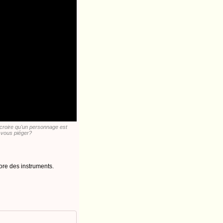
croire qu'un personnage est
z-vous piéger?
ore des instruments.