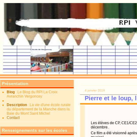
Présentation
4 janvier 2019
Blog
: Le Blog du RPI La Croix
Avranchin Vergoncey
Pierre et le loup, 
Description
: La vie d'une école rurale
du département de la Manche dans la
Baie du Mont Saint Michel
Contact
Les élèves de CP, CE1/CE2 
décembre.
Renseignements sur les écoles
Ce film a été visionné après