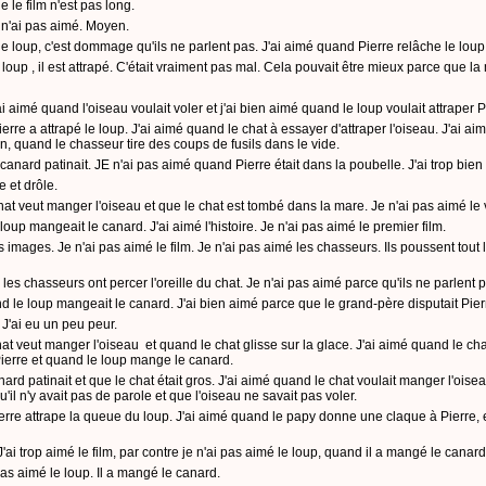
 le film n'est pas long.
e n'ai pas aimé. Moyen.
e loup, c'est dommage qu'ils ne parlent pas. J'ai aimé quand Pierre relâche le loup; i
 loup , il est attrapé. C'était vraiment pas mal. Cela pouvait être mieux parce que la
'ai aimé quand l'oiseau voulait voler et j'ai bien aimé quand le loup voulait attraper P
ierre a attrapé le loup. J'ai aimé quand le chat à essayer d'attraper l'oiseau. J'ai 
n, quand le chasseur tire des coups de fusils dans le vide.
 canard patinait. JE n'ai pas aimé quand Pierre était dans la poubelle. J'ai trop bien 
e et drôle.
chat veut manger l'oiseau et que le chat est tombé dans la mare. Je n'ai pas aimé le 
loup mangeait le canard. J'ai aimé l'histoire. Je n'ai pas aimé le premier film.
es images. Je n'ai pas aimé le film. Je n'ai pas aimé les chasseurs. Ils poussent tout
 les chasseurs ont percer l'oreille du chat. Je n'ai pas aimé parce qu'ils ne parlent 
and le loup mangeait le canard. J'ai bien aimé parce que le grand-père disputait Pierre
m. J'ai eu un peu peur.
at veut manger l'oiseau et quand le chat glisse sur la glace. J'ai aimé quand le chat s
Pierre et quand le loup mange le canard.
nard patinait et que le chat était gros. J'ai aimé quand le chat voulait manger l'oise
'il n'y avait pas de parole et que l'oiseau ne savait pas voler.
ïerre attrape la queue du loup. J'ai aimé quand le papy donne une claque à Pierre, 
. J'ai trop aimé le film, par contre je n'ai pas aimé le loup, quand il a mangé le canard
pas aimé le loup. Il a mangé le canard.