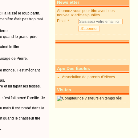
Newsletter
Abonnez-vous pour être averti des
l a laissé le loup partir.
nouveaux articles publiés.
 manière était pas trop mal.
Email
ierre.
aimé quand le grand-père
aimé le film.
visage de Pierre.
Ape Des Écoles
 le monde. Il est méchant
Association de parents d'élèves
pas.
 et lui tapait les fesses.
VIsites
'est fait percé l'oreille. Je
au mais il est tombé dans la
et quand le chasseur tire
.