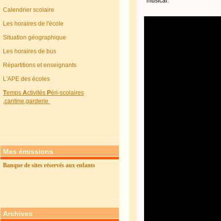
musical.
Calendrier scolaire
Les horaires de l'école
Situation géographique
Les horaires de bus
Répartitions et enseignants
L'APE des écoles
T
emps
A
ctivités
P
éri-scolaires
,cantine,garderie
Mes émissions
Banque de sites réservés aux enfants
Archives