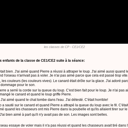
les classes de CP - CE1/CE2
s enfants de la classe de CE1/CE2 suite à la séance:
 était bien. J'ai aimé quand Pierre a réussi à attraper le loup. J'ai aimé aussi quand 
nd l'oiseau n'arrivait pas à voler. Je n'ai pas aimé parce que cela est passé trop vite
, les couleurs (les couleurs vives). Le canard était drôle sur la glace. J'ai adoré pa
est dommage pour le son.
ierre a serré la corde sur la queue du loup. C'est bien fait pour le loup. Je n'ai pas
 mangé le canard et quand le loup griffe Pierre.
ur. J'ai aimé quand le chat tombe dans l'eau. J'ai détesté. C'était horrible!
p a sauté sur le canard et quand Pierre a attrapé la queue du loup avec le fil. C'étai
é quand les chasseurs ont mis Pierre dans la poubelle et qu'ils allaient tirer sur le 
 J'ai bien aimé à part qu'il n'y avait pas de son. Les images sont belles.
iseau essaye de voler mais il n'a pas réussi et quand les chasseurs avait tiré dans l'