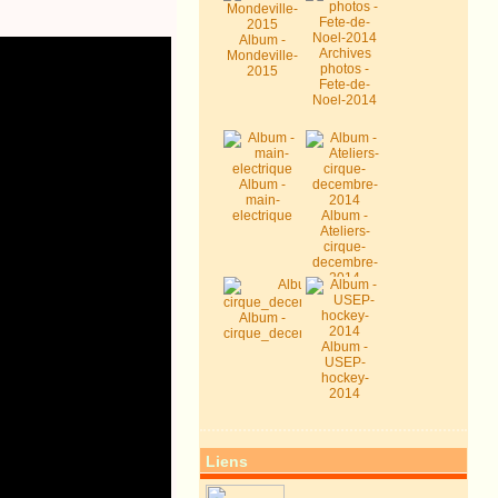
Album -
Archives
Mondeville-
photos -
2015
Fete-de-
Noel-2014
Album -
main-
electrique
Album -
Ateliers-
cirque-
decembre-
2014
Album -
cirque_decembre2014
Album -
USEP-
hockey-
2014
Liens