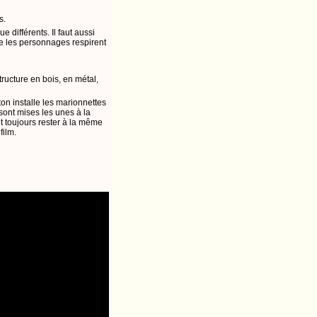
s.
 différents. Il faut aussi
e les personnages respirent
tructure en bois, en métal,
on installe les marionnettes
sont mises les unes à la
t toujours rester à la même
film.