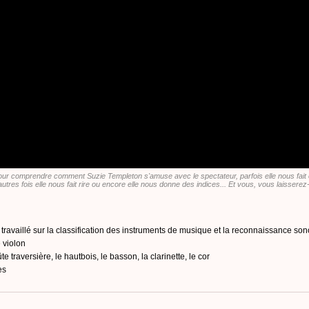
ur comprendre comment Suzie Templeton s'amuse avec le spectateur, parfois elle nous fait 
'autres fois elle nous fait rire ou encore elle nous donne des indices... Et vous, vous laissere
ravaillé sur la classification des instruments de musique et la reconnaissance son
 violon
ûte traversière, le hautbois, le basson, la clarinette, le cor
es