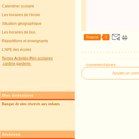
Calendrier scolaire
Les horaires de l'école
Situation géographique
Les horaires de bus
Repost
0
Répartitions et enseignants
L'APE des écoles
T
emps
A
ctivités
P
éri-scolaires
,cantine,garderie
commentaires
Ajouter un com
Mes émissions
Banque de sites réservés aux enfants
Archives