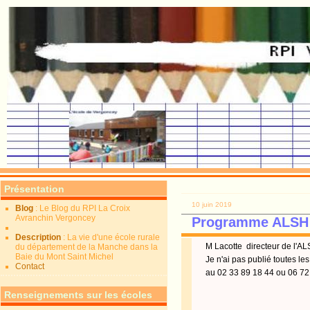
Présentation
10 juin 2019
Blog
: Le Blog du RPI La Croix
Avranchin Vergoncey
Programme ALSH
Description
: La vie d'une école rurale
M Lacotte directeur de l'AL
du département de la Manche dans la
Baie du Mont Saint Michel
Je n'ai pas publié toutes le
Contact
au 02 33 89 18 44 ou 06 72
Renseignements sur les écoles