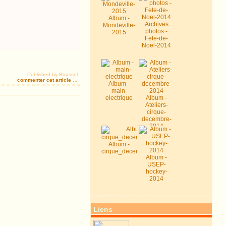
Album -
Archives
Mondeville-
photos -
2015
Fete-de-
Noel-2014
Published by Roussel
commenter cet article
…
Album -
main-
electrique
Album -
Ateliers-
cirque-
decembre-
2014
Album -
cirque_decembre2014
Album -
USEP-
hockey-
2014
Liens