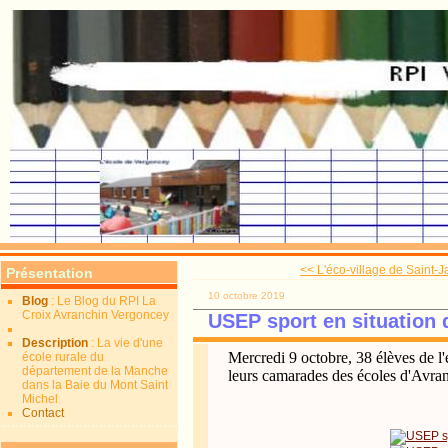
<< L'éco-village de Saint-J
Présentation
10 octobre 2019
Blog
: Le Blog du RPI La
Croix Avranchin Vergoncey
USEP sport en situation
Description
: La vie d'une
Mercredi 9 octobre, 38 élèves de l'
école rurale du
département de la Manche
leurs camarades des écoles d'Avra
dans la Baie du Mont Saint
Michel
Contact