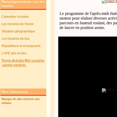
Renseignements sur les
écoles
Le programme de l'après-midi était 
Calendrier scolaire
moteur pour réaliser diverses activi
parcours en fauteuil roulant, des p
Les horaires de l'école
de lancer en position assise.
Situation géographique
Les horaires de bus
Répartitions et enseignants
L'APE des écoles
T
emps
A
ctivités
P
éri-scolaires
,cantine,garderie
Mes émissions
Banque de sites réservés aux
enfants