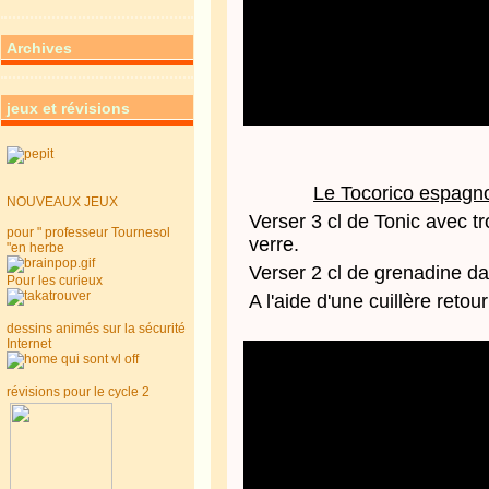
Archives
jeux et révisions
Le Tocorico espagnol
NOUVEAUX JEUX
Verser 3 cl de Tonic avec t
pour " professeur Tournesol
verre.
"en herbe
Verser 2 cl de grenadine da
Pour les curieux
A l'aide d'une cuillère reto
dessins animés sur la sécurité
Internet
révisions pour le cycle 2