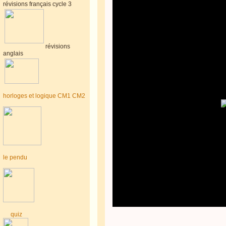
révisions français cycle 3
révisions
anglais
horloges et logique CM1 CM2
le pendu
quiz