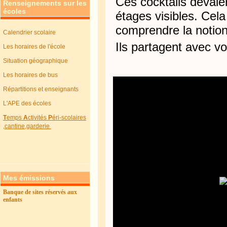
Ces cocktails devaie
Renseignements sur les
écoles
étages visibles. Cel
comprendre la notion
Calendrier scolaire
Ils partagent avec v
Les horaires de l'école
Situation géographique
Les horaires de bus
Répartitions et enseignants
L'APE des écoles
T
emps
A
ctivités
P
éri-scolaires
,cantine,garderie
Mes émissions
Banque de sites réservés aux
enfants