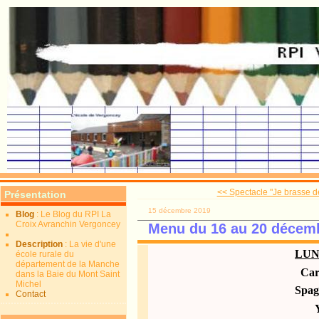
<< Spectacle "Je brasse de l
Présentation
15 décembre 2019
Blog
: Le Blog du RPI La
Croix Avranchin Vergoncey
Menu du 16 au 20 décem
Description
: La vie d'une
LUN
école rurale du
département de la Manche
Car
dans la Baie du Mont Saint
Michel
Spagh
Contact