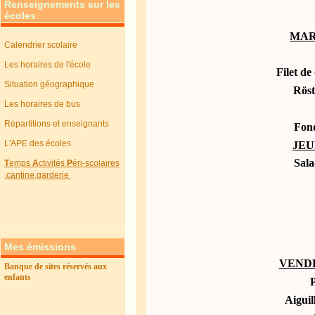
Renseignements sur les
écoles
MAR
Calendrier scolaire
Les horaires de l'école
Filet d
Situation géographique
Röst
Les horaires de bus
Répartitions et enseignants
Fond
L'APE des écoles
JEU
Sala
T
emps
A
ctivités
P
éri-scolaires
,cantine,garderie
Mes émissions
VEND
Banque de sites réservés aux
enfants
Aiguil