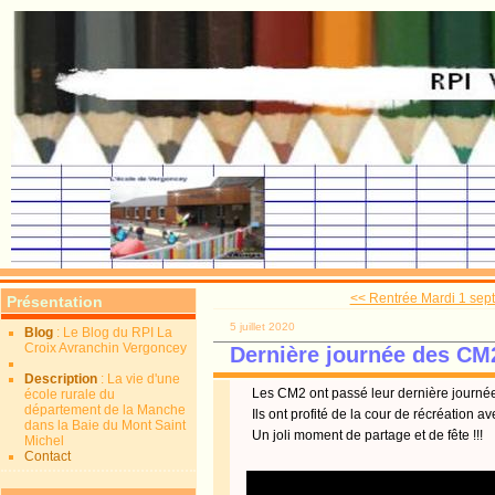
<< Rentrée Mardi 1 sep
Présentation
5 juillet 2020
Blog
: Le Blog du RPI La
Croix Avranchin Vergoncey
Dernière journée des CM2
Description
: La vie d'une
Les CM2 ont passé leur dernière journée
école rurale du
département de la Manche
Ils ont profité de la cour de récréation 
dans la Baie du Mont Saint
Un joli moment de partage et de fête !!!
Michel
Contact