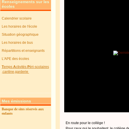
Renseignements sur les
écoles
Calendrier scolaire
Les horaires de l'école
Situation géographique
Les horaires de bus
Répartitions et enseignants
L'APE des écoles
T
emps
A
ctivités
P
éri-scolaires
,cantine,garderie
Mes émissions
Banque de sites réservés aux
enfants
En route pour le collège !
Pour ceux qui le souhaitent, le collège 