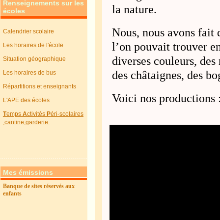
Renseignements sur les
la nature.
écoles
Nous, nous avons fait 
Calendrier scolaire
l’on pouvait trouver e
Les horaires de l'école
diverses couleurs, des 
Situation géographique
des châtaignes, des b
Les horaires de bus
Répartitions et enseignants
Voici nos productions 
L'APE des écoles
T
emps
A
ctivités
P
éri-scolaires
,cantine,garderie
Mes émissions
Banque de sites réservés aux
enfants