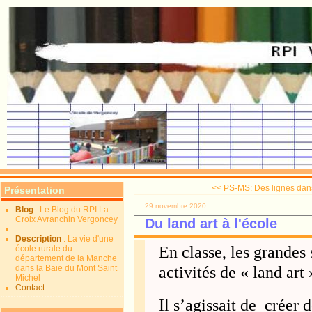
<< PS-MS: Des lignes dans
Présentation
29 novembre 2020
Blog
: Le Blog du RPI La
Croix Avranchin Vergoncey
Du land art à l'école
Description
: La vie d'une
En classe, les grandes 
école rurale du
département de la Manche
dans la Baie du Mont Saint
activités de « land a
Michel
Contact
Il s’agissait de créer 