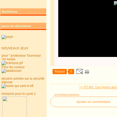
Archives
jeux et révisions
NOUVEAUX JEUX
pour " professeur Tournesol
"en herbe
Pour les curieux
Repost
0
dessins animés sur la sécurité
Internet
<< PS-MS: Des lignes dans
révisions pour le cycle 2
commentaires
Ajouter un commentaire