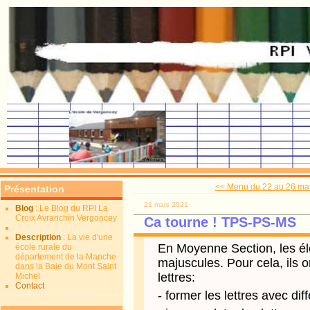
<< Menu du 22 au 26 ma
Présentation
21 mars 2021
Blog
: Le Blog du RPI La
Croix Avranchin Vergoncey
Ca tourne ! TPS-PS-MS
Description
: La vie d'une
En Moyenne Section, les él
école rurale du
département de la Manche
majuscules. Pour cela, ils o
dans la Baie du Mont Saint
lettres:
Michel
Contact
- former les lettres avec di