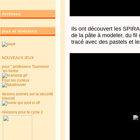
Archives
Ils ont découvert les SPIRA
jeux et révisions
de la pâte à modeler, du fil d
tracé avec des pastels et l
NOUVEAUX JEUX
pour " professeur Tournesol
"en herbe
Pour les curieux
dessins animés sur la sécurité
Internet
révisions pour le cycle 2