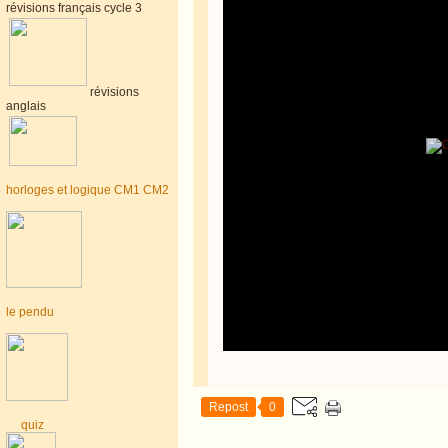
révisions français cycle 3
révisions
anglais
horloges et logique CM1 CM2
le pendu
Repost
0
quiz