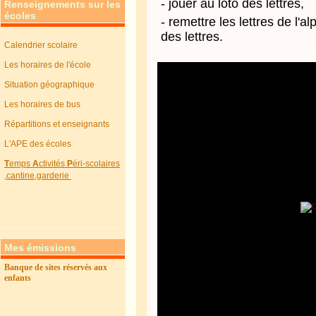
- jouer au loto des lettres,
Renseignements sur les
écoles
- remettre les lettres de l'a
des lettres.
Calendrier scolaire
Les horaires de l'école
Situation géographique
Les horaires de bus
Répartitions et enseignants
L'APE des écoles
T
emps
A
ctivités
P
éri-scolaires
,cantine,garderie
Mes émissions
Banque de sites réservés aux
enfants