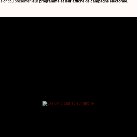
ves ont pu présenter
leur programme et leur affiche de campagne électorale.