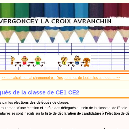
<< Le calcul mental chronométré...
Des pommes de toutes les couleurs... >>
gués de la classe de CE1 CE2
e par les
élections des délégués de classe.
éroulement d'une élection et le rôle des délégués au sein de la classe et de l'école.
taires se sont inscrits sur la
liste de déclaration de candidature à l'élection de d