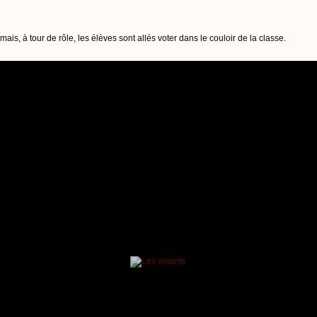
r
mais, à tour de rôle, les élèves sont allés voter dans le couloir de la classe.