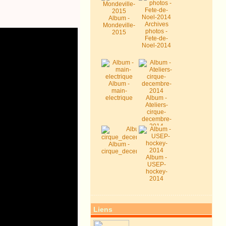
Album -
Archives
Mondeville-
photos -
2015
Fete-de-
Noel-2014
Album -
main-
electrique
Album -
Ateliers-
cirque-
decembre-
2014
Album -
cirque_decembre2014
Album -
USEP-
hockey-
2014
Liens