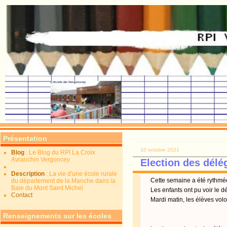
Présentation
10 octobre 2021
Blog
: Le Blog du RPI La Croix
Avranchin Vergoncey
Election des délé
Description
: La vie d'une école rurale
Cette semaine a été rythmé
du département de la Manche dans la
Baie du Mont Saint Michel
Les enfants ont pu voir le d
Contact
Mardi matin, les élèves volon
Renseignements sur les écoles