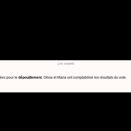
Les votants
lées pour le
dépouillement
. Olivia et Maria ont comptabilisé les résultats du vote.