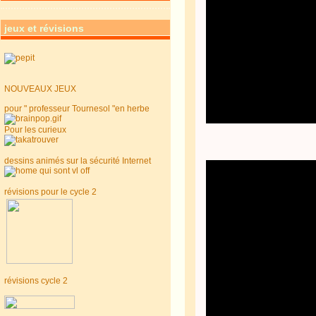
jeux et révisions
NOUVEAUX JEUX
pour " professeur Tournesol "en herbe
Pour les curieux
dessins animés sur la sécurité Internet
révisions pour le cycle 2
révisions cycle 2