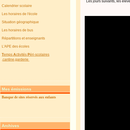
Les jours suivants, les élè
Calendrier scolaire
Les horaires de l'école
Situation géographique
Les horaires de bus
Répartitions et enseignants
L'APE des écoles
T
emps
A
ctivités
P
éri-scolaires
,cantine,garderie
Mes émissions
Banque de sites réservés aux enfants
Archives