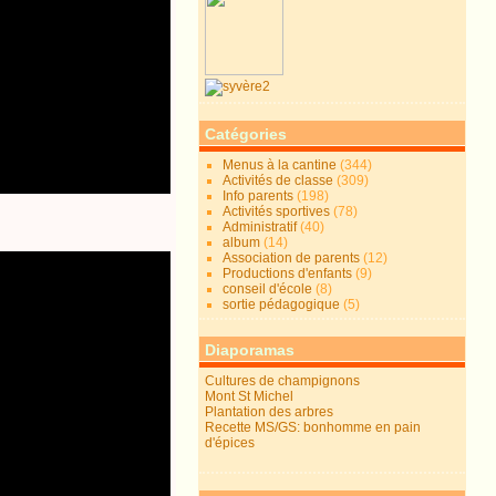
Catégories
Menus à la cantine
(344)
Activités de classe
(309)
Info parents
(198)
Activités sportives
(78)
Administratif
(40)
album
(14)
Association de parents
(12)
Productions d'enfants
(9)
conseil d'école
(8)
sortie pédagogique
(5)
Diaporamas
Cultures de champignons
Mont St Michel
Plantation des arbres
Recette MS/GS: bonhomme en pain
d'épices