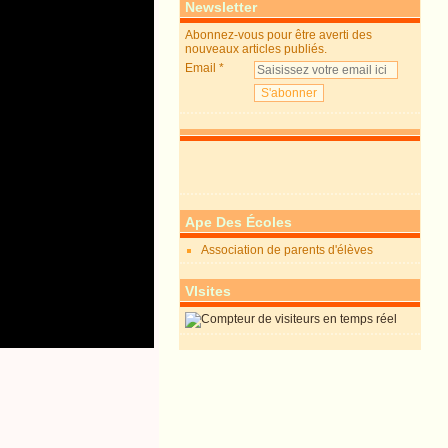
Newsletter
Abonnez-vous pour être averti des
nouveaux articles publiés.
Email
Ape Des Écoles
Association de parents d'élèves
VIsites