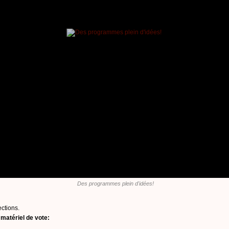
Des programmes plein d'idées!
ections.
e
matériel de vote: