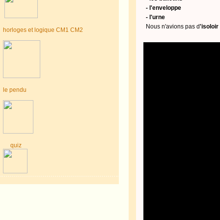
- l'enveloppe
- l'urne
Nous n'avions pas d
'isoloi
horloges et logique CM1 CM2
le pendu
quiz