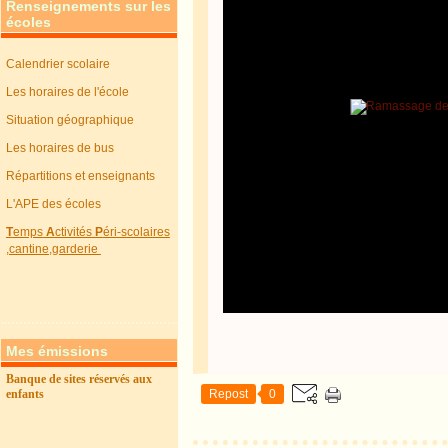
Renseignements sur les
écoles
Calendrier scolaire
Les horaires de l'école
Situation géographique
Les horaires de bus
Répartitions et enseignants
L'APE des écoles
T
emps
A
ctivités
P
éri-scolaires
,cantine,garderie
Mes émissions
Banque de sites réservés aux
Repost
0
enfants