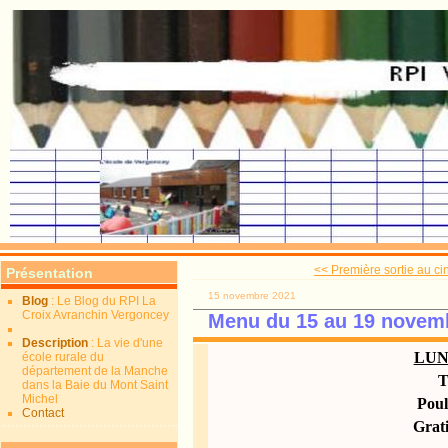
<< Première sortie au ci
Présentation
15 novembre 2021
Blog
: Le Blog du RPI La
Croix Avranchin Vergoncey
Menu du 15 au 19 novem
Description
: La vie d'une
LUN
école rurale du
département de la Manche
T
dans la Baie du Mont Saint
Michel
Poul
Contact
Grati