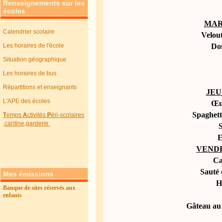
Renseignements sur les
écoles
MAR
Calendrier scolaire
Velout
Les horaires de l'école
Dos
Situation géographique
Les horaires de bus
Répartitions et enseignants
JEU
L'APE des écoles
Œuf
Spaghetti
T
emps
A
ctivités
P
éri-scolaires
,cantine,garderie
S
E
VEND
Ca
Sauté
Mes émissions
H
Banque de sites réservés aux
enfants
Gâteau au 