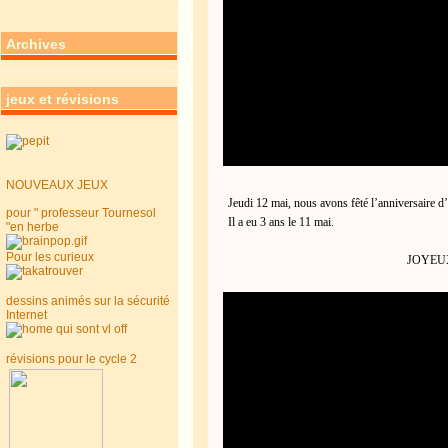
Archives
jeux et révisions
NOUVEAUX JEUX
Jeudi 12 mai, nous avons fêté l’anniversaire 
pour " professeur Tournesol
Il a eu 3 ans le 11 mai.
"en herbe
Pour les curieux
JOYEU
dessins animés sur la sécurité
Internet
révisions pour le cycle 2