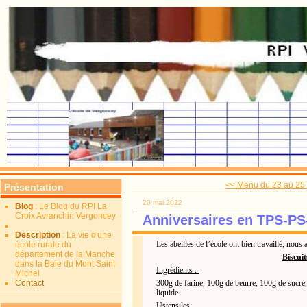
<< Menu du 23 au 25
Présentation
20 mai 2022
Blog
: Le Blog du RPI La
Croix Avranchin Vergoncey
Anniversaires en TPS-P
Description
: La vie d'une
Les abeilles de l’école ont bien travaillé, nous 
école rurale du
département de la Manche
Biscuit
dans la Baie du Mont Saint
Ingrédients :
Michel
Contact
300g de farine, 100g de beurre, 100g de sucre, 
liquide.
Ustensiles: