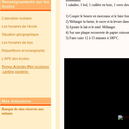
Renseignements sur les
1 saladier, 1 bol, 1 cuillère en bois, 1 verre d
écoles
1) Coupe
r le beurre en morceaux et le faire 
Calendrier scolaire
2) Mélanger la farine, le sucre et la levure dans 
Les horaires de l'école
3) Ajouter le lait et le miel. Mélanger.
4) Sur une plaque recouverte de papier cuisson, 
Situation géographique
5) Faire cuire 12 à 15 minutes à 180°C.
Les horaires de bus
Répartitions et enseignants
L'APE des écoles
T
emps
A
ctivités
P
éri-scolaires
,cantine,garderie
Mes émissions
Banque de sites réservés aux
enfants