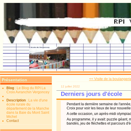
<< Visite de la boulangerie
Présentation
12 juillet 2022
Blog
: Le Blog du RPI La
Croix Avranchin Vergoncey
Derniers jours d'école
Description
: La vie d'une
Pendant la dernière semaine de l'année,
école rurale du
Croix pour voir les lieux de leur nouvelle
département de la Manche
dans la Baie du Mont Saint
A cette occasion, un après-midi olympiad
Michel
Au programme, il y avait: puzzle géant,
Contact
bandés, jeu de fléchettes et parcours d'é