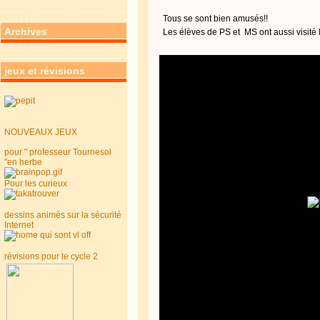
Tous se sont bien amusés!!
Archives
Les élèves de PS et MS ont aussi visité l
jeux et révisions
NOUVEAUX JEUX
pour " professeur Tournesol
"en herbe
Pour les curieux
dessins animés sur la sécurité
Internet
révisions pour le cycle 2