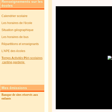
Renseignements sur les
écoles
Calendrier scolaire
Les horaires de l'école
Situation géographique
Les horaires de bus
Répartitions et enseignants
L'APE des écoles
T
emps
A
ctivités
P
éri-scolaires
,cantine,garderie
Mes émissions
Banque de sites réservés aux
enfants