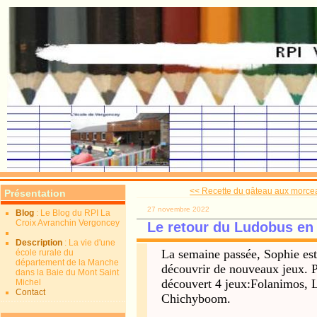
<< Recette du gâteau aux morcea
Présentation
27 novembre 2022
Blog
: Le Blog du RPI La
Croix Avranchin Vergoncey
Le retour du Ludobus en
Description
: La vie d'une
La semaine passée, Sophie es
école rurale du
département de la Manche
découvrir de nouveaux jeux. P
dans la Baie du Mont Saint
découvert 4 jeux:Folanimos, L
Michel
Contact
Chichyboom.