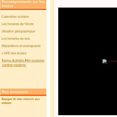
Renseignements sur les
écoles
Calendrier scolaire
Les horaires de l'école
Situation géographique
Les horaires de bus
Répartitions et enseignants
L'APE des écoles
T
emps
A
ctivités
P
éri-scolaires
,cantine,garderie
Mes émissions
Banque de sites réservés aux
enfants