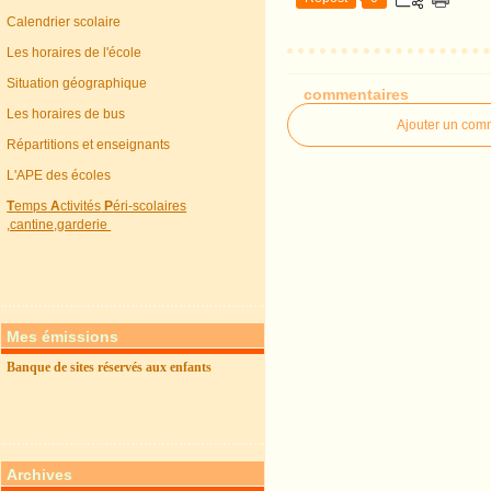
Calendrier scolaire
Les horaires de l'école
Situation géographique
commentaires
Les horaires de bus
Ajouter un com
Répartitions et enseignants
L'APE des écoles
T
emps
A
ctivités
P
éri-scolaires
,cantine,garderie
Mes émissions
Banque de sites réservés aux enfants
Archives