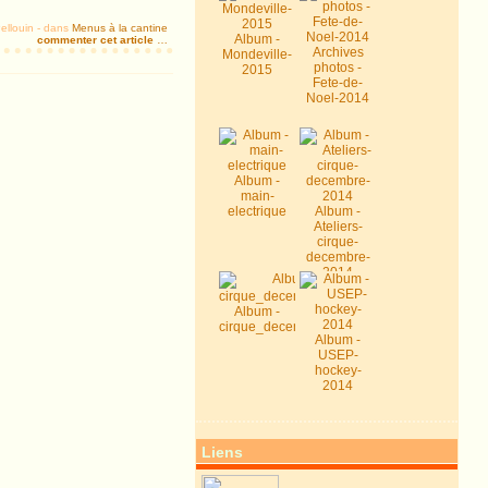
ellouin
-
dans
Menus à la cantine
Album -
commenter cet article
…
Archives
Mondeville-
photos -
2015
Fete-de-
Noel-2014
Album -
main-
electrique
Album -
Ateliers-
cirque-
decembre-
2014
Album -
cirque_decembre2014
Album -
USEP-
hockey-
2014
Liens