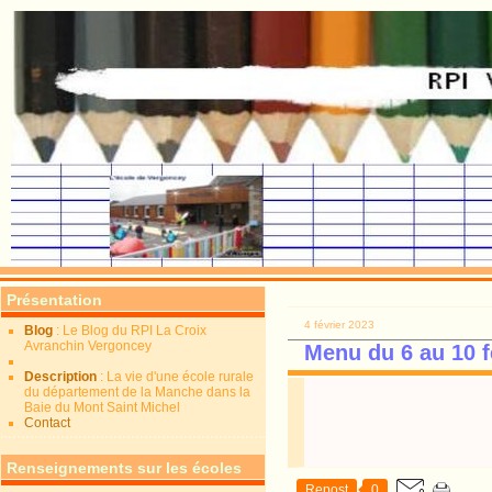
Présentation
4 février 2023
Blog
: Le Blog du RPI La Croix
Avranchin Vergoncey
Menu du 6 au 10 f
Description
: La vie d'une école rurale
du département de la Manche dans la
Baie du Mont Saint Michel
Contact
Renseignements sur les écoles
Repost
0