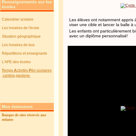
Renseignements sur les
écoles
Calendrier scolaire
Les élèves ont notamment appris à
viser une cible et lancer la balle à
Les horaires de l'école
Les enfants ont particulièrement bie
avec un diplôme personnalisé!
Situation géographique
Les horaires de bus
Répartitions et enseignants
L'APE des écoles
T
emps
A
ctivités
P
éri-scolaires
,cantine,garderie
Mes émissions
Banque de sites réservés aux
enfants