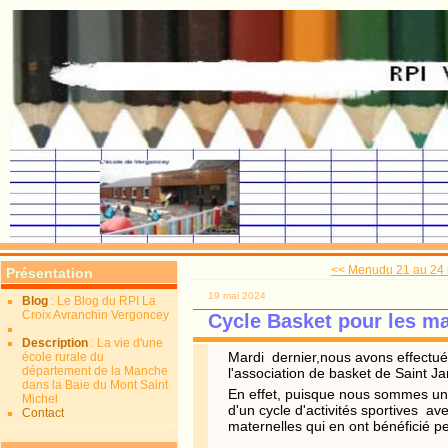
<< Menudu 21 au 24
Présentation
19 mai 2024
Blog
: Le Blog du RPI La
Croix Avranchin Vergoncey
Cycle Basket pour les ma
Description
: La vie d'une
Mardi dernier,nous avons effectué 
école rurale du
département de la Manche
l'association de basket de Saint J
dans la Baie du Mont Saint
En effet, puisque nous sommes un
Michel
d'un cycle d'activités sportives av
Contact
maternelles qui en ont bénéficié 