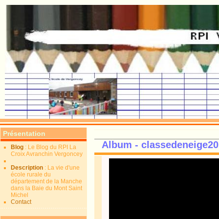
Présentation
Album - classedeneige20
Blog
: Le Blog du RPI La
Croix Avranchin Vergoncey
Description
: La vie d'une
école rurale du
département de la Manche
dans la Baie du Mont Saint
Michel
Contact