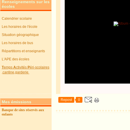
Renseignements sur les
écoles
Calendrier scolaire
Les horaires de l'école
Situation géographique
Les horaires de bus
Répartitions et enseignants
L'APE des écoles
T
emps
A
ctivités
P
éri-scolaires
,cantine,garderie
Repost
0
Mes émissions
Banque de sites réservés aux
enfants