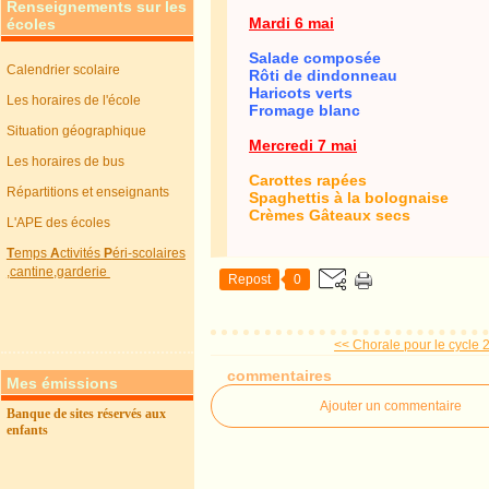
Renseignements sur les
Mardi 6 mai
écoles
Salade composée
Calendrier scolaire
Rôti de dindonneau
Haricots verts
Les horaires de l'école
Fromage blanc
Situation géographique
Mercredi 7 mai
Les horaires de bus
Carottes rapées
Répartitions et enseignants
Spaghettis à la bolognaise
Crèmes Gâteaux secs
L'APE des écoles
T
emps
A
ctivités
P
éri-scolaires
,cantine,garderie
Repost
0
<< Chorale pour le cycle 
commentaires
Mes émissions
Ajouter un commentaire
Banque de sites réservés aux
enfants