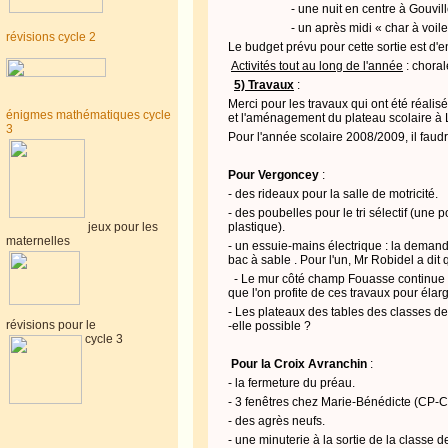
- une nuit en centre à
Gouvil
- un après midi « char à voile
révisions cycle 2
Le budget prévu pour cette sortie est d'
Activités tout au long de l'année
: choral
5) Travaux
:
Merci pour les travaux qui ont été réalisé
énigmes mathématiques cycle
et l'aménagement du plateau scolaire à 
3
Pour l'année scolaire 2008/2009, il faudra
Pour Vergoncey
:
- des rideaux pour la salle de motricité.
- des poubelles pour le tri sélectif (une 
jeux pour les
plastique).
maternelles
- un essuie-mains électrique : la demande
bac à sable . Pour l'un, Mr
Robidel
a dit 
-
Le mur côté champ
Fouasse
continue 
que l'on profite de ces travaux pour élarg
- Les plateaux des tables des classes d
révisions pour le
-
elle possible ?
cycle 3
Pour la Croix Avranchin
:
- la fermeture du préau.
- 3 fenêtres chez Marie-Bénédicte (CP-
- des agrès neufs.
- une minuterie à la sortie de la classe