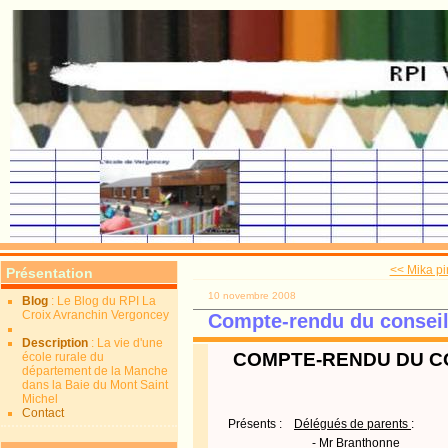
<< Mika pir
Présentation
10 novembre 2008
Blog
: Le Blog du RPI La
Croix Avranchin Vergoncey
Compte-rendu du conseil
Description
: La vie d'une
COMPTE-RENDU DU CO
école rurale du
département de la Manche
dans la Baie du Mont Saint
Michel
Contact
Présents :
Délégués de parents
:
- Mr
Branthonne