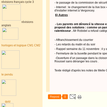
révisions français cycle 3
- le passage de la commission de sécurit
- Internet : le changement
de la
live box 
d'installer
internet
à Vergoncey.
6) Autres
:
révisions
- Les parents ont dénoncé la vitesse e
anglais
proposé des solutions : comme un pann
ralentisseur .
Mr
Robidel
a refusé catég
- Affranchissement du courrier
- Les retards du matin et du soir
horloges et logique CM1 CM2
- Rappel semaine du 11 novembre : il y a
- Fermeture de la buvette pendant le spe
-Ouverture d’un passage dans la cloison
Roussel sans déranger les
cours .
Texte rédigé d'après les notes de Melle
le pendu
Le dire
P Rou
Repost
0
quiz