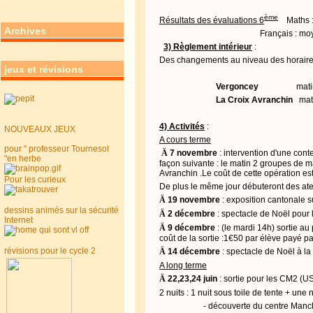
ème
Résultats des évaluations 6
Maths :
Archives
Français : mo
3) Règlement intérieur
:
Des changements au niveau des horaires
jeux et révisions
Vergoncey
mati
La Croix Avranchin
mat
4) Activités
:
NOUVEAUX JEUX
A cours terme
pour " professeur Tournesol
Ä
7 novembre
: intervention d'une conte
"en herbe
façon suivante : le matin 2 groupes de m
Avranchin .Le coût de cette opération es
Pour les curieux
De plus le même jour débuteront des at
Ä
19 novembre
: exposition cantonale s
dessins animés sur la sécurité
Ä
2 décembre
: spectacle de Noël pour 
Internet
Ä
9 décembre
: (le mardi 14h) sortie 
coût de la sortie :1€50 par élève payé par
révisions pour le cycle 2
Ä
14 décembre
: spectacle de Noël à la
A long terme
Ä
22
,23,24
juin
: sortie pour les CM2 (U
2 nuits : 1 nuit sous toile de tente + une 
- découverte du centre Man