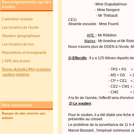
Renseignements sur les
- Mme
Duguépéroux
écoles
- Mme
Norgeot
- Mr
Thébault
Calendrier scolaire
CE1)
Absente excusée : Mme Fourré
Les horaires de l'école
APE
:- Mr
Rébillon
Situation géographique
Maires
: Mr
Ameline
et Mr
Robi
Les horaires de bus
Nous n'avons plus de DDEN à l'école,
Répartitions et enseignants
1) Effectifs
: Il y a 125 élèves répartis de
L'APE des écoles
T
emps
A
ctivités
P
éri-scolaires
- TPS + PS
= 
,cantine,garderie
- MS + GS
= 
- CP + CE1
= 
- CE2 + CM1 = 2
- CM2
= 
A la fin de l'année, l'effectif sera d'en
2) Le soutien
:
Mes émissions
Banque de sites réservés aux
Pour le soutien, il a été établi une fiche 
enfants
présentée au conseil.
Le problème de la surveillance de 11 h 4
Marcel
Bassard
,
l'employé communal ,res