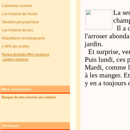
Calendrier scolaire
La se
Les horaires de l'école
champ
Situation géographique
Il a d
Les horaires de bus
l'arroser abond
Répartitions et enseignants
jardin.
L'APE des écoles
Et surprise, ve
T
emps
A
ctivités
P
éri-scolaires
Puis lundi, ces
,cantine,garderie
Mardi, comme l
à les manger. E
y en a toujours
Mes émissions
Banque de sites réservés aux enfants
Archives