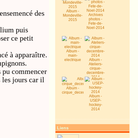
Album -
t ensemencé des
Archives
Mondeville-
photos -
2015
Fete-de-
Noel-2014
llium puis
ser ce petit
Album -
cé à apparaître.
main-
electrique
Album -
mpignons.
Ateliers-
cirque-
ns pu commencer
decembre-
2014
es jours car il
Album -
cirque_decembre2014
Album -
USEP-
hockey-
2014
Liens