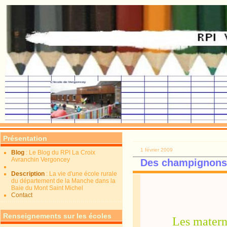
Présentation
1 février 2009
Blog
: Le Blog du RPI La Croix
Avranchin Vergoncey
Des champignons 
Description
: La vie d'une école rurale
du département de la Manche dans la
Baie du Mont Saint Michel
Contact
Renseignements sur les écoles
Les matern