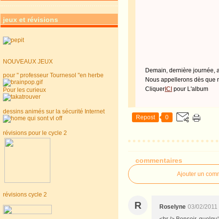
jeux et révisions
NOUVEAUX JEUX
Demain, dernière journée, av
pour " professeur Tournesol "en herbe
Nous appellerons dès que n
Cliquer
ICI
pour L'album
Pour les curieux
dessins animés sur la sécurité Internet
Repost
0
révisions pour le cycle 2
commentaires
Ajouter un com
révisions cycle 2
R
Roselyne
03/02/2011