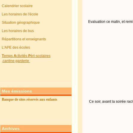
Calendrier scolaire
Les horaires de l'école
Evaluation ce matin, et rem
Situation géographique
Les horaires de bus
Répartitions et enseignants
L'APE des écoles
T
emps
A
ctivités
P
éri-scolaires
,cantine,garderie
Mes émissions
Banque de sites réservés aux enfants
Ce soir, avant la soirée ra
Archives