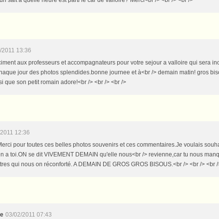
un sait à quelle heure est parti le car de valloire? Merci<br /> <br /> <br />
/2011 13:36
iment aux professeurs et accompagnateurs pour votre sejour a valloire qui sera in
chaque jour des photos splendides.bonne journee et à<br /> demain matin! gros bis
si que son petit romain adore!<br /> <br /> <br />
/2011 12:36
.Merci pour toutes ces belles photos souvenirs et ces commentaires.Je voulais sou
 a toi.ON se dit VIVEMENT DEMAIN qu'elle nous<br /> revienne,car tu nous ma
ettres qui nous on réconforté. A DEMAIN DE GROS GROS BISOUS.<br /> <br /> <br /
le
03/02/2011 07:43