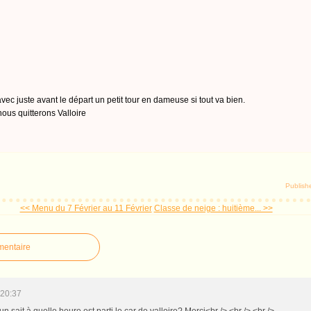
ec juste avant le départ un petit tour en dameuse si tout va bien.
ous quitterons Valloire
Publish
<< Menu du 7 Février au 11 Février
Classe de neige : huitième... >>
mentaire
 20:37