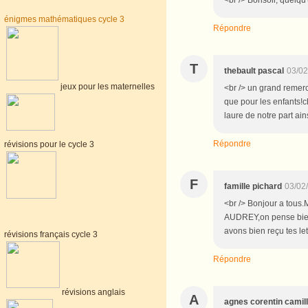
<br /> Bonsoir, quelqu'
énigmes mathématiques cycle 3
Répondre
T
thebault pascal
03/02
jeux pour les maternelles
<br /> un grand remerc
que pour les enfants!
laure de notre part ain
Répondre
révisions pour le cycle 3
F
famille pichard
03/02
<br /> Bonjour a tous
AUDREY,on pense bien
avons bien reçu tes l
révisions français cycle 3
Répondre
révisions anglais
A
agnes corentin camil