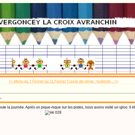
<< Menu du 7 Février au 11 Février
Classe de neige : huitième... >>
.
ute la journée. Aprés un pique-nique sur les pistes, nous avons visité un igloo. Il 