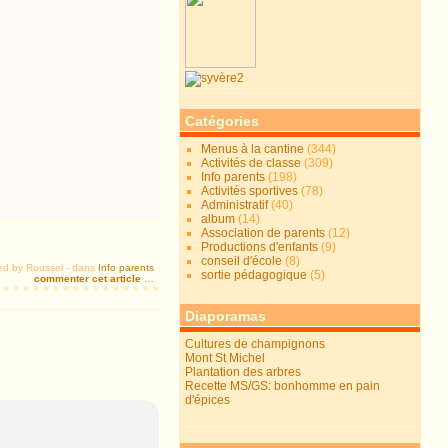
Catégories
Menus à la cantine
(344)
Activités de classe
(309)
Info parents
(198)
Activités sportives
(78)
Administratif
(40)
album
(14)
Association de parents
(12)
Productions d'enfants
(9)
conseil d'école
(8)
ed by Roussel
-
dans
Info parents
sortie pédagogique
(5)
commenter cet article
…
Diaporamas
Cultures de champignons
Mont St Michel
Plantation des arbres
Recette MS/GS: bonhomme en pain
d'épices