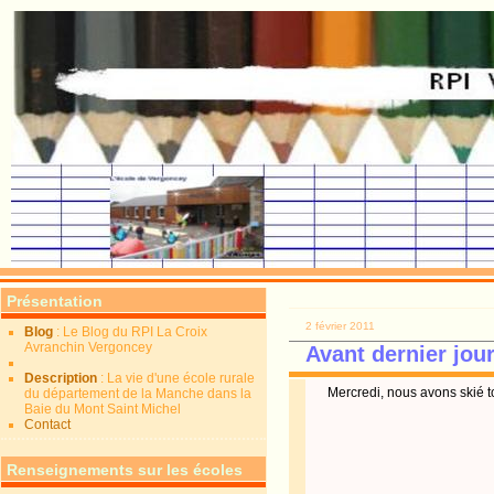
Présentation
2 février 2011
Blog
: Le Blog du RPI La Croix
Avranchin Vergoncey
Avant dernier jour
Description
: La vie d'une école rurale
Mercredi, nous avons skié to
du département de la Manche dans la
Baie du Mont Saint Michel
Contact
Renseignements sur les écoles