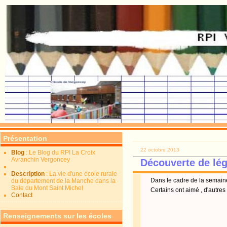
Présentation
22 octobre 2013
Blog
: Le Blog du RPI La Croix
Avranchin Vergoncey
Découverte de lé
Description
: La vie d'une école rurale
Dans le cadre de la semain
du département de la Manche dans la
Baie du Mont Saint Michel
Certains ont aimé , d'autres
Contact
Renseignements sur les écoles