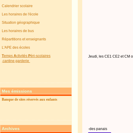
Calendrier scolaire
Les horaires de l'école
Situation géographique
Les horaires de bus
Répartitions et enseignants
L'APE des écoles
T
emps
A
ctivités
P
éri-scolaires
Jeudi, les CE1 CE2 et CM on
,cantine,garderie
Mes émissions
Banque de sites réservés aux enfants
Archives
-des panais