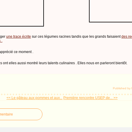
iger
une trace écrite
sur ces légumes racines tandis que les grands faisaient
des re
 .
 apprécié ce moment .
 ont elles aussi montré leurs talents culinaires . Elles nous en parleront bientôt.
Published by
<< Le gâteau aux pommes et aux...
Première rencontre USEP de... >>
mentaire