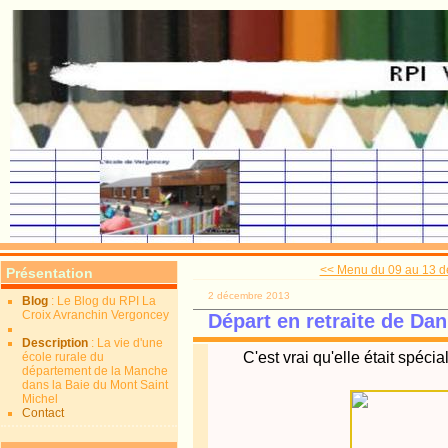
<< Menu du 09 au 13 
Présentation
2 décembre 2013
Blog
: Le Blog du RPI La
Croix Avranchin Vergoncey
Départ en retraite de Dan
Description
: La vie d'une
C'est vrai qu'elle était spécia
école rurale du
département de la Manche
dans la Baie du Mont Saint
Michel
Contact