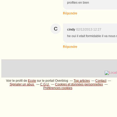
profites en bien
Répondre
C
cindy
02/12/2013 12:27
he oui il etait formidable il va nou
Répondre
Voir le profil de
Ecole
sur le portail Overblog
Top articles
Contact
Signaler un abus
C.G.U.
Cookies et données personnelles
Préférences cookies