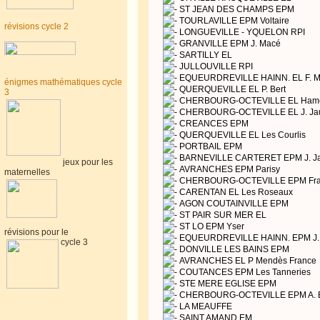
ST JEAN DES CHAMPS EPM
TOURLAVILLE EPM Voltaire
révisions cycle 2
LONGUEVILLE - YQUELON RPI
GRANVILLE EPM J. Macé
SARTILLY EL
JULLOUVILLE RPI
EQUEURDREVILLE HAINN. EL F. Mi
énigmes mathématiques cycle
QUERQUEVILLE EL P. Bert
3
CHERBOURG-OCTEVILLE EL Hame
CHERBOURG-OCTEVILLE EL J. Ja
CREANCES EPM
QUERQUEVILLE EL Les Courlis
PORTBAIL EPM
BARNEVILLE CARTERET EPM J. Ja
jeux pour les
AVRANCHES EPM Parisy
maternelles
CHERBOURG-OCTEVILLE EPM Frat
CARENTAN EL Les Roseaux
AGON COUTAINVILLE EPM
ST PAIR SUR MER EL
ST LO EPM Yser
révisions pour le
EQUEURDREVILLE HAINN. EPM J. 
cycle 3
DONVILLE LES BAINS EPM
AVRANCHES EL P Mendès France
COUTANCES EPM Les Tanneries
STE MERE EGLISE EPM
CHERBOURG-OCTEVILLE EPM A. B
LA MEAUFFE
SAINT AMAND EM