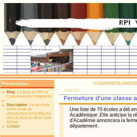
<< La cinquième classe en 
Présentation
3 avril 2011
Blog
: Le Blog du RPI La
Croix Avranchin Vergoncey
Fermeture d'une classe 
Description
: La vie d'une
Une liste de 70 écoles a été en
école rurale du
département de la Manche
Académique .Elle anticipe la réu
dans la Baie du Mont Saint
d'Académie annoncera la ferme
Michel
département .
Contact