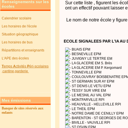
Renseignements sur les
Sur cette liste , figurent les éc
écoles
ont un effectif pouvant laisser 
Calendrier scolaire
Le nom de notre école y figure 
Les horaires de l'école
Situation géographique
ECOLE SIGNALEES PAR L’IA AU
Les horaires de bus
BUAIS EPM
Répartitions et enseignants
BESNEVILLE EPM
L'APE des écoles
JUVIGNY LE TERTRE EM
LA GLACERIE EM S. Brès
T
emps
A
ctivités
P
éri-scolaires
LA GLACERIE EM P. Kergomard
,cantine,garderie
TONNEVILLE EPM
COULOUVRAY BOISBENATRE EP
ST GERMAIN SUR AY EPM
ST DENIS LE VETU EPM
TESSY SUR VIRE EM
LE MESNIL AU VAL EPM
MONTFARVILLE RPI
Mes émissions
HEAUVILLE - HELLEVILLE RPI
Banque de sites réservés aux
LE THEIL EPM
enfants
NOTRE DAME DE CENILLY EPM
BARENTON - ST GEORGES DE RO
BIVILLE - VAUVILLE RPI
ST OSVIN EPM