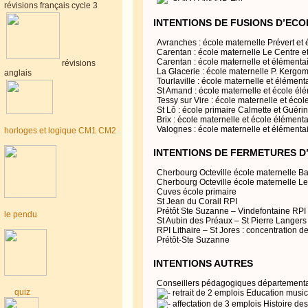
révisions français cycle 3
INTENTIONS DE FUSIONS D’ECO
Avranches : école maternelle Prévert et
Carentan : école maternelle Le Centre 
Carentan : école maternelle et élément
révisions
La Glacerie : école maternelle P. Kergo
anglais
Tourlaville : école maternelle et élémenta
St Amand : école maternelle et école él
Tessy sur Vire : école maternelle et éco
St Lô : école primaire Calmette et Guérin
Brix : école maternelle et école élémenta
Valognes : école maternelle et élémentai
horloges et logique CM1 CM2
INTENTIONS DE FERMETURES D
Cherbourg Octeville école maternelle Ba
Cherbourg Octeville école maternelle Le
Cuves école primaire
St Jean du Corail RPI
Prétôt Ste Suzanne – Vindefontaine RPI
le pendu
St Aubin des Préaux – St Pierre Langers
RPI Lithaire – St Jores : concentration 
Prétôt-Ste Suzanne
INTENTIONS AUTRES
Conseillers pédagogiques départementa
quiz
retrait de 2 emplois Education musica
affectation de 3 emplois Histoire de