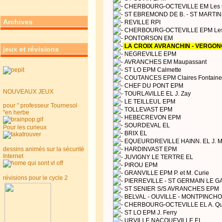
CHERBOURG-OCTEVILLE EM Les C
ST EBREMOND DE B. - ST MARTIN 
Archives
REVILLE RPI
CHERBOURG-OCTEVILLE EPM Les 
PONTORSON EM
LA CROIX AVRANCHIN - VERGON
jeux et révisions
NEGREVILLE EPM
AVRANCHES EM Maupassant
ST LO EPM Calmette
COUTANCES EPM Claires Fontaine
CHEF DU PONT EPM
NOUVEAUX JEUX
TOURLAVILLE EL J. Zay
LE TEILLEUL EPM
pour " professeur Tournesol
TOLLEVAST EPM
"en herbe
HEBECREVON EPM
SOURDEVAL EL
Pour les curieux
BRIX EL
EQUEURDREVILLE HAINN. EL J. 
dessins animés sur la sécurité
HARDINVAST EPM
Internet
JUVIGNY LE TERTRE EL
PIROU EPM
GRANVILLE EPM P. et M. Curie
révisions pour le cycle 2
PIERREVILLE - ST GERMAIN LE G
ST SENIER S/S AVRANCHES EPM
BELVAL - OUVILLE - MONTPINCHO
CHERBOURG-OCTEVILLE EL A. Qu
ST LO EPM J. Ferry
URVILLE NACQUEVILLE EL