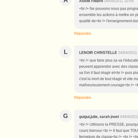
A
Axelle Fillâtre
04/04/2011 20:04
<br /> Ne pouvons nous pas progra
ensemble les actions à mettre en pl
qualité de<br /> l'enseignement don
Répondre
L
LENOIR CHRISTELLE
04/04/2011
<br /> que faire plus sa va l'éduca
peuvent apprendre avec des classes
va t'on il faut réagir et<br /> puis 
c'est la mort de tout réagir et vite
malheureusement courage<br /> <br
Répondre
G
guigui,julie, sarah jnoel
04/04/201
<br /> Utilisons la PRESSE, pourq
cours biensur.<br /> Il faut que 
fermeture de classe<br /> <br /> <br