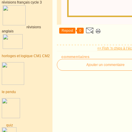
révisions français cycle 3
révisions
Repost
0
anglais
<< Fish ’n chips à l’éc
horloges et logique CM1 CM2
commentaires
Ajouter un commentaire
le pendu
quiz