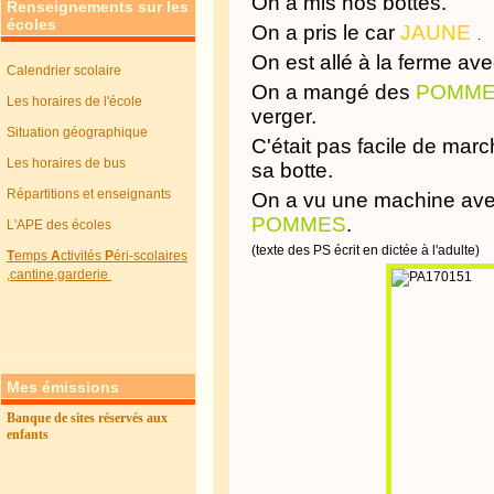
On a mis nos bottes.
Renseignements sur les
écoles
On a pris le car
JAUNE
.
On est allé à la ferme ave
Calendrier scolaire
On a mangé des
POMM
Les horaires de l'école
verger.
Situation géographique
C'était pas facile de marc
Les horaires de bus
sa botte.
Répartitions et enseignants
On a vu une machine avec
POMMES
.
L'APE des écoles
(texte des PS écrit en dictée à l'adulte)
T
emps
A
ctivités
P
éri-scolaires
,cantine,garderie
Mes émissions
Banque de sites réservés aux
enfants