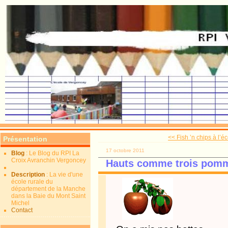
<< Fish ’n chips à l’éc
Présentation
17 octobre 2011
Blog
: Le Blog du RPI La
Croix Avranchin Vergoncey
Hauts comme trois pomme
Description
: La vie d'une
école rurale du
département de la Manche
dans la Baie du Mont Saint
Michel
Contact