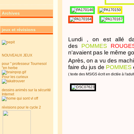
Archives
jeux et révisions
Lundi , on est allé d
des
POMMES
ROUGE
n'avaient pas le même go
NOUVEAUX JEUX
Après, on a vu des machi
pour " professeur Tournesol
faire du jus de
POMMES
"en herbe
( texte des MS/GS écrit en dictée à l'adul
Pour les curieux
dessins animés sur la sécurité
Internet
révisions pour le cycle 2