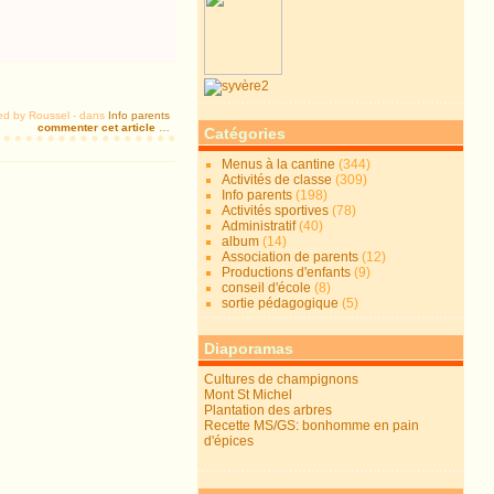
ed by Roussel
-
dans
Info parents
commenter cet article
…
Catégories
Menus à la cantine
(344)
Activités de classe
(309)
Info parents
(198)
Activités sportives
(78)
Administratif
(40)
album
(14)
Association de parents
(12)
Productions d'enfants
(9)
conseil d'école
(8)
sortie pédagogique
(5)
Diaporamas
Cultures de champignons
Mont St Michel
Plantation des arbres
Recette MS/GS: bonhomme en pain
d'épices