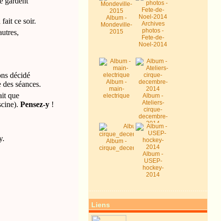
le gardent
Album -
ait ce soir.
Archives
Mondeville-
photos -
autres,
2015
Fete-de-
Noel-2014
ons décidé
Album -
e des séances.
main-
ait que
electrique
Album -
Ateliers-
scine).
Pensez-y
!
cirque-
decembre-
2014
y.
Album -
cirque_decembre2014
Album -
USEP-
hockey-
2014
Liens