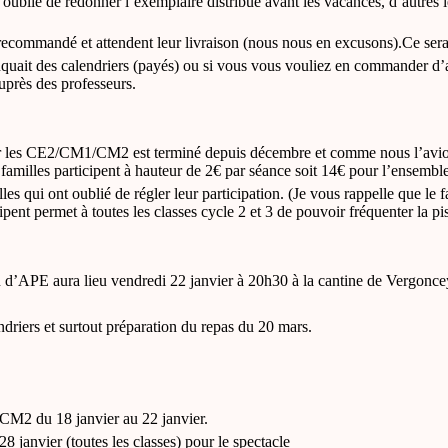
oublié de redonner l’exemplaire distribué avant les vacances, d’autres 
ecommandé et attendent leur livraison (nous nous en excusons).Ce sera f
anquait des calendriers (payés) ou si vous vous vouliez en commander d’
auprès des professeurs.
ur les CE2/CM1/CM2 est terminé depuis décembre et comme nous l’avi
 familles participent à hauteur de 2€ par séance soit 14€ pour l’ensembl
illes qui ont oublié de régler leur participation. (Je vous rappelle que le f
cipent permet à toutes les classes cycle 2 et 3 de pouvoir fréquenter la pi
 d’APE aura lieu vendredi 22 janvier à 20h30 à la cantine de Vergonce
ndriers et surtout préparation du repas du 20 mars.
 CM2 du 18 janvier au 22 janvier.
28 janvier (toutes les classes) pour le spectacle