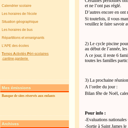
Certaines personnes ont 
et ne l’ont pas réglé.
Calendrier scolaire
D’autres encore en ont r
Les horaires de l'école
Si toutefois, il vous m
Situation géographique
veuillez le faire savoir 
Les horaires de bus
Répartitions et enseignants
2) Le cycle piscine po
L'APE des écoles
au début de l’année, les
T
emps
A
ctivités
P
éri-scolaires
A ce jour, il reste 6 fam
,cantine,garderie
toutes les familles parti
3) La prochaine réunion
A l’ordre du jour :
Mes émissions
Bilan fête de Noël, cale
Banque de sites réservés aux enfants
Pour info :
-Evaluations nationales
Archives
-Sortie à Saint James le 