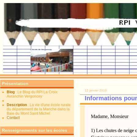
Présentation
12 janvier 2010
Blog
: Le Blog du RPI La Croix
Avranchin Vergoncey
Informations pour
Description
: La vie d'une école rurale
du département de la Manche dans la
Baie du Mont Saint Michel
Madame, Monsieur
Contact
Renseignements sur les écoles
1) Les chutes de neige o