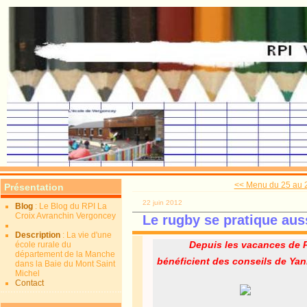
<< Menu du 25 au 2
Présentation
22 juin 2012
Blog
: Le Blog du RPI La
Croix Avranchin Vergoncey
Le rugby se pratique auss
Description
: La vie d'une
Depuis les vacances de 
école rurale du
département de la Manche
bénéficient des conseils de Yan
dans la Baie du Mont Saint
Michel
Contact