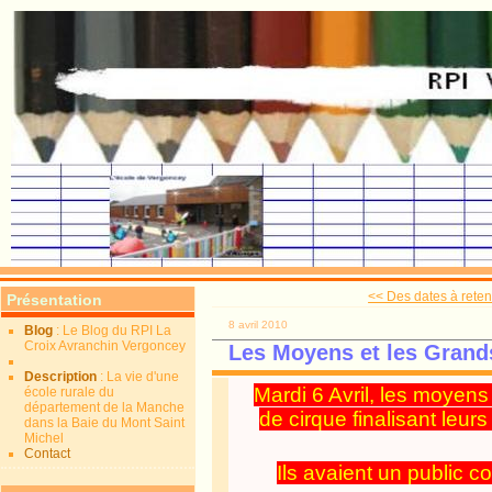
<< Des dates à reteni
Présentation
8 avril 2010
Blog
: Le Blog du RPI La
Croix Avranchin Vergoncey
Les Moyens et les Grands
Description
: La vie d'une
Mardi 6 Avril, les moyens
école rurale du
département de la Manche
de cirque finalisant leu
dans la Baie du Mont Saint
Michel
Contact
Ils avaient un public co