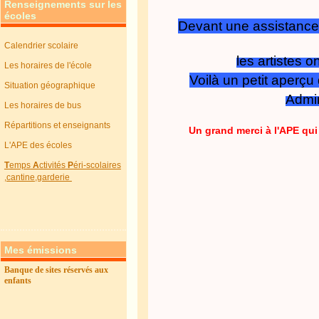
Renseignements sur les
écoles
Devant une assistance 
Calendrier scolaire
les artistes 
Les horaires de l'école
Voilà un petit aperçu
Situation géographique
Admir
Les horaires de bus
Répartitions et enseignants
Un grand merci à l'APE qui 
L'APE des écoles
T
emps
A
ctivités
P
éri-scolaires
,cantine,garderie
Mes émissions
Banque de sites réservés aux
enfants