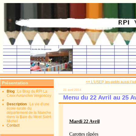
<< L'USEP, les petits aussi l'ad
Présentation
21 avril 2014
Blog
: Le Blog du RPI La
Croix Avranchin Vergoncey
Menu du 22 Avril au 25 Av
Description
: La vie d'une
école rurale du
département de la Manche
dans la Baie du Mont Saint
Mardi 22 Avril
Michel
Contact
Carottes râpées