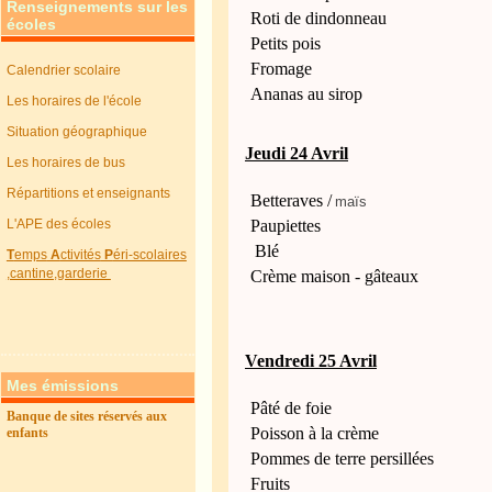
Renseignements sur les
Roti de dindonneau
écoles
Petits pois
Fromage
Calendrier scolaire
Ananas au sirop
Les horaires de l'école
Situation géographique
Jeudi 24 Avril
Les horaires de bus
Répartitions et enseignants
Betteraves /
maïs
L'APE des écoles
Paupiettes
Blé
T
emps
A
ctivités
P
éri-scolaires
,cantine,garderie
Crème maison - gâteaux
Vendredi 25 Avril
Mes émissions
Pâté de foie
Banque de sites réservés aux
Poisson à la crème
enfants
Pommes de terre persillées
Fruits