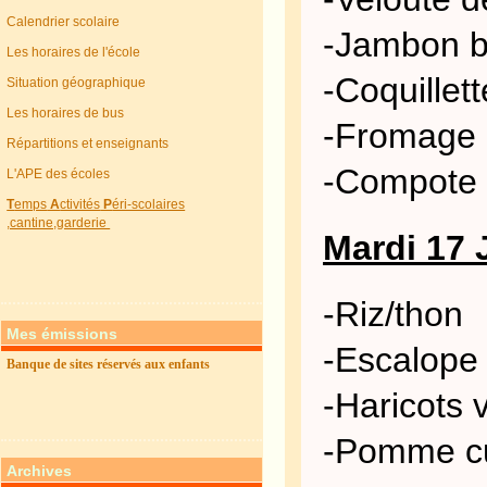
Calendrier scolaire
-Jambon b
Les horaires de l'école
-Coquillet
Situation géographique
Les horaires de bus
-Fromage
Répartitions et enseignants
-Compote
L'APE des écoles
T
emps
A
ctivités
P
éri-scolaires
,cantine,garderie
Mardi 17 
-Riz/thon
Mes émissions
-Escalope
Banque de sites réservés aux enfants
-Haricots 
-Pomme cu
Archives