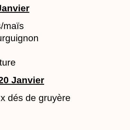
Janvier
s/maïs
urguignon
ture
20 Janvier
x dés de gruyère