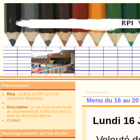
Présentation
15 janvier 2012
Blog
: Le Blog du RPI La Croix
Avranchin Vergoncey
Menu du 16 au 20
Description
: La vie d'une école rurale
du département de la Manche dans la
Baie du Mont Saint Michel
Lundi 16 
Contact
Renseignements sur les écoles
-Velouté d