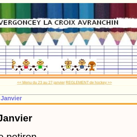
<< Menu du 23 au 27 janvier
REGLEMENT de hockey >>
 Janvier
Janvier
e potiron