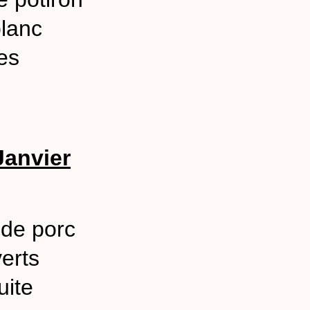
lanc
tes
Janvier
 de porc
verts
ite