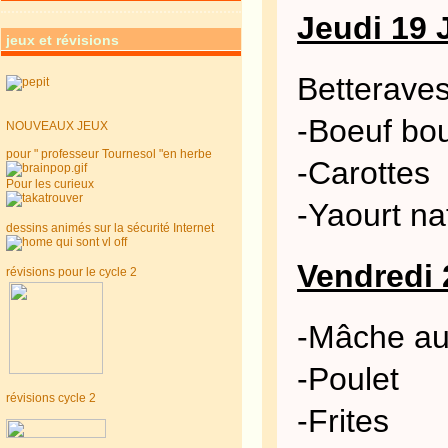
Jeudi 19 
jeux et révisions
Betterave
-Boeuf bo
NOUVEAUX JEUX
pour " professeur Tournesol "en herbe
-Carottes
Pour les curieux
-Yaourt na
dessins animés sur la sécurité Internet
Vendredi 
révisions pour le cycle 2
-Mâche au
-Poulet
révisions cycle 2
-Frites