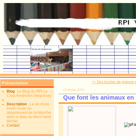
<< Des boules de graisse p
Présentation
23 février 2010
Blog
: Le Blog du RPI La
Croix Avranchin Vergoncey
Que font les animaux en 
Description
: La vie d'une
école rurale du
département de la Manche
dans la Baie du Mont Saint
Michel
Contact