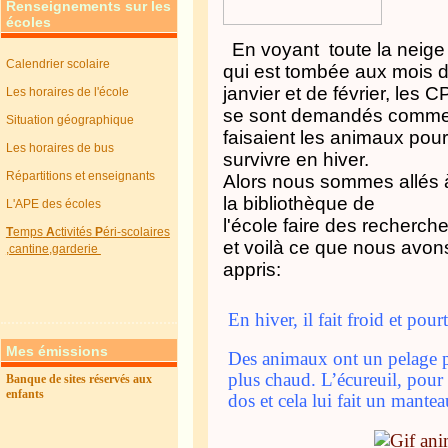
Renseignements sur les
écoles
En voyant toute la neige
Calendrier scolaire
qui est tombée aux mois 
janvier et de février, les C
Les horaires de l'école
se sont demandés comme
Situation géographique
faisaient les animaux pou
Les horaires de bus
survivre en hiver.
Répartitions et enseignants
Alors nous sommes allés 
la bibliothèque de
L'APE des écoles
l'école faire des recherch
T
emps
A
ctivités
P
éri-scolaires
et voilà ce que nous avon
,cantine,garderie
appris:
En hiver, il fait froid et pou
Mes émissions
Des animaux ont un pelage p
plus chaud. L’écureuil, pour
Banque de sites réservés aux
enfants
dos et cela lui fait un mantea