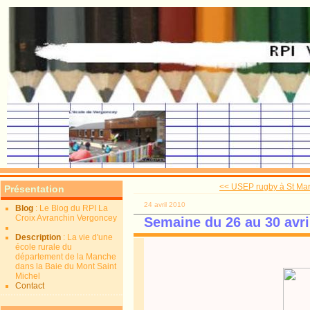
<< USEP rugby à St Mart
Présentation
24 avril 2010
Blog
: Le Blog du RPI La
Croix Avranchin Vergoncey
Semaine du 26 au 30 avri
Description
: La vie d'une
école rurale du
département de la Manche
dans la Baie du Mont Saint
Michel
Contact