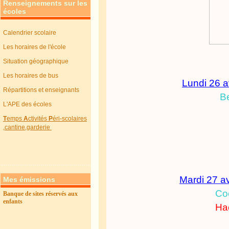
Renseignements sur les
écoles
Calendrier scolaire
Les horaires de l'école
Situation géographique
Les horaires de bus
L
undi 26 av
Répartitions et enseignants
B
L'APE des écoles
T
emps
A
ctivités
P
éri-scolaires
,cantine,garderie
Mardi 27 avr
Mes émissions
Co
Banque de sites réservés aux
enfants
Ha